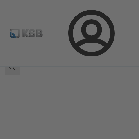
Login
Produkty
Katalog produktów
Ixo Pro
Zakres
wyszukiwania
Zakres
wyszukiwania