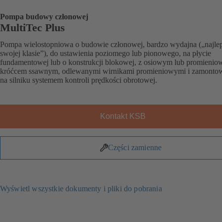
Pompa budowy członowej
MultiTec Plus
Pompa wielostopniowa o budowie członowej, bardzo wydajna („najle
swojej klasie”), do ustawienia poziomego lub pionowego, na płycie
fundamentowej lub o konstrukcji blokowej, z osiowym lub promieni
króćcem ssawnym, odlewanymi wirnikami promieniowymi i zamont
na silniku systemem kontroli prędkości obrotowej.
Kontakt KSB
Części zamienne
Wyświetl wszystkie dokumenty i pliki do pobrania