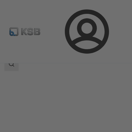
Login
Produkty
Katalog produktów
MultiTec Plus
Zakres
wyszukiwania
Zakres
wyszukiwania