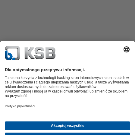
Katalog produktów
Części zamienne
Usługi /
Serwis
Koszyk
Oprogramowanie i know-how
Woda brudna i ścieki
Woda
Przemysł Ogólny
Technika
instalacyjna
Energetyka
O firmie
Wydarzenia
Aktualności
Career opportunities at KSB
Media