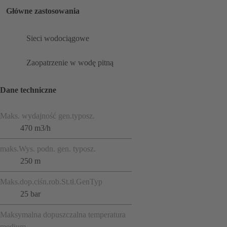
Główne zastosowania
Sieci wodociągowe
Zaopatrzenie w wodę pitną
Dane techniczne
Maks. wydajność gen.typosz.
470 m3/h
maks.Wys. podn. gen. typosz.
250 m
Maks.dop.ciśn.rob.St.tł.GenTyp
25 bar
Maksymalna dopuszczalna temperatura
medium