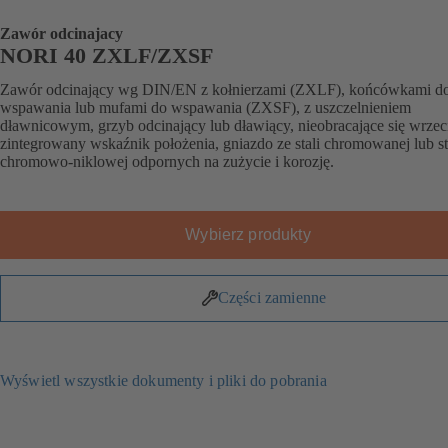
Zawór odcinajacy
NORI 40 ZXLF/ZXSF
Zawór odcinający wg DIN/EN z kołnierzami (ZXLF), końcówkami d
wspawania lub mufami do wspawania (ZXSF), z uszczelnieniem
dławnicowym, grzyb odcinający lub dławiący, nieobracające się wrzec
zintegrowany wskaźnik położenia, gniazdo ze stali chromowanej lub st
chromowo-niklowej odpornych na zużycie i korozję.
Wybierz produkty
Części zamienne
Wyświetl wszystkie dokumenty i pliki do pobrania