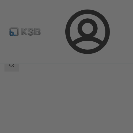
Login
Produkty
Katalog produktów
NORI 40 ZXLF/ZXSF
Zakres
wyszukiwania
Zakres
wyszukiwania