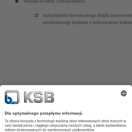
Wysoka trwałość i niezawodność
uszczelnienia dławnicowego dzięki zastosowan
nieobrotowego trzpienia z polerowanym wałem