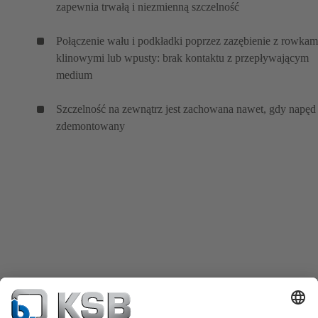
zapewnia trwałą i niezmienną szczelność
Połączenie wału i podkładki poprzez zazębienie z rowkam
klinowymi lub wpusty: brak kontaktu z przepływającym
medium
Szczelność na zewnątrz jest zachowana nawet, gdy napęd 
zdemontowany