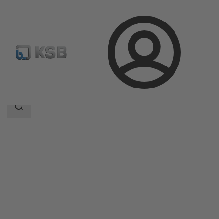
Login
Produkty
Katalog produktów
ISORIA 20/25
Zakres
wyszukiwania
Zakres
wyszukiwania