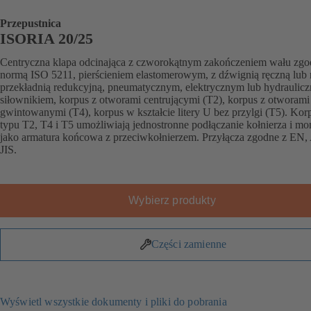
Przepustnica
ISORIA 20/25
Centryczna klapa odcinająca z czworokątnym zakończeniem wału zgo
normą ISO 5211, pierścieniem elastomerowym, z dźwignią ręczną lub 
przekładnią redukcyjną, pneumatycznym, elektrycznym lub hydraulic
siłownikiem, korpus z otworami centrującymi (T2), korpus z otworami
gwintowanymi (T4), korpus w kształcie litery U bez przylgi (T5). Kor
typu T2, T4 i T5 umożliwiają jednostronne podłączanie kołnierza i mo
jako armatura końcowa z przeciwkołnierzem. Przyłącza zgodne z EN
JIS.
Wybierz produkty
Części zamienne
Wyświetl wszystkie dokumenty i pliki do pobrania