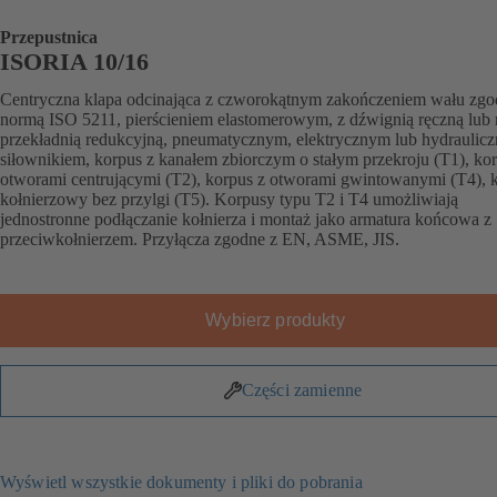
Przepustnica
ISORIA 10/16
Centryczna klapa odcinająca z czworokątnym zakończeniem wału zgo
normą ISO 5211, pierścieniem elastomerowym, z dźwignią ręczną lub 
przekładnią redukcyjną, pneumatycznym, elektrycznym lub hydraulic
siłownikiem, korpus z kanałem zbiorczym o stałym przekroju (T1), ko
otworami centrującymi (T2), korpus z otworami gwintowanymi (T4), 
kołnierzowy bez przylgi (T5). Korpusy typu T2 i T4 umożliwiają
jednostronne podłączanie kołnierza i montaż jako armatura końcowa z
przeciwkołnierzem. Przyłącza zgodne z EN, ASME, JIS.
Wybierz produkty
Części zamienne
Wyświetl wszystkie dokumenty i pliki do pobrania