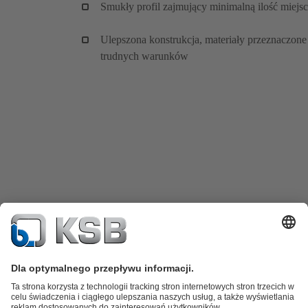
Smukły profil zajmujący minimalną ilość miejs
Ulepszona konstrukcja, materiały przeznaczone
trudnych warunków