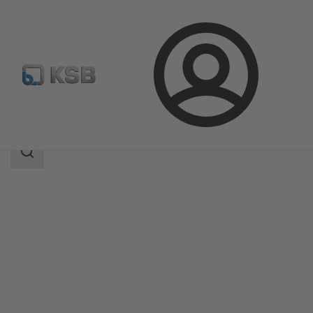
Login
Produkty
Katalog produktów
ISORIA 10/16
Zakres
wyszukiwania
Zakres
wyszukiwania