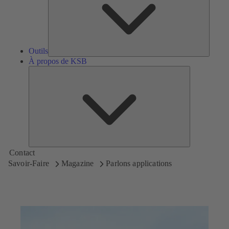
Outils
À propos de KSB
À
propos
de
KSB
Contact
Savoir-Faire
Magazine
Parlons applications