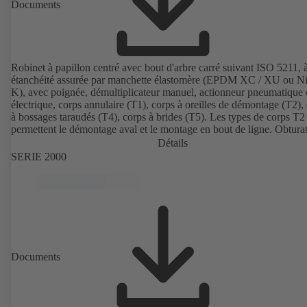
Documents
Robinet à papillon centré avec bout d'arbre carré suivant ISO 5211, 
étanchéité assurée par manchette élastomère (EPDM XC / XU ou Nit
K), avec poignée, démultiplicateur manuel, actionneur pneumatique
électrique, corps annulaire (T1), corps à oreilles de démontage (T2),
à bossages taraudés (T4), corps à brides (T5). Les types de corps T2
permettent le démontage aval et le montage en bout de ligne. Obtura
fonte à graphite sphéroïdal ou en acier inoxydable. Raccordements s
Détails
EN.
SERIE 2000
Documents