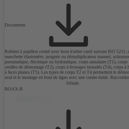
Documents
Robinet à papillon centré avec bout d'arbre carré suivant ISO 5211, 
manchette élastomère, poignée ou démultiplicateur manuel, actionne
pneumatique, électrique ou hydraulique, corps annulaire (T1), corps 
oreilles de démontage (T2), corps à bossages taraudés (T4), corps à 
à faces planes (T5). Les types de corps T2 et T4 permettent le démo
aval et le montage en bout de ligne avec une contre-bride. Raccorde
suivant EN, ASME, JIS.
Détails
BOAX-B