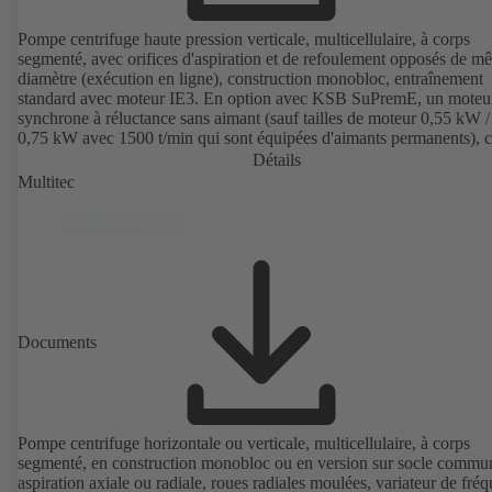
Pompe centrifuge haute pression verticale, multicellulaire, à corps
segmenté, avec orifices d'aspiration et de refoulement opposés de m
diamètre (exécution en ligne), construction monobloc, entraînement
standard avec moteur IE3. En option avec KSB SuPremE, un moteu
synchrone à réluctance sans aimant (sauf tailles de moteur 0,55 kW /
0,75 kW avec 1500 t/min qui sont équipées d'aimants permanents), c
de rendement IE4/IE5 selon CEI TS 60034-30-2:2016, pour le
Détails
fonctionnement avec variateur de fréquence KSB PumpDrive 2 ou
Multitec
PumpDrive 2 Eco sans capteur de position rotorique. Points de fixat
suivant EN 50347, dimensions extérieures suivant DIN V 42673 (07
2011). Version ATEX disponible.
Documents
Pompe centrifuge horizontale ou verticale, multicellulaire, à corps
segmenté, en construction monobloc ou en version sur socle commu
aspiration axiale ou radiale, roues radiales moulées, variateur de fré