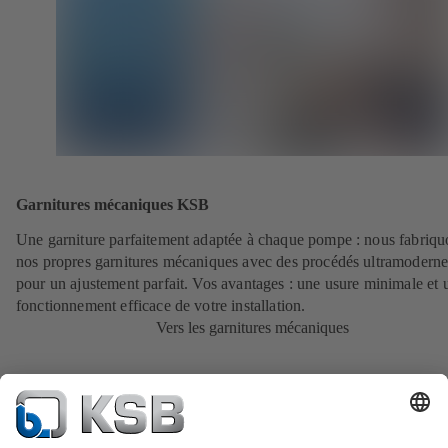
Garnitures mécaniques KSB
Une garniture parfaitement adaptée à chaque pompe : nous fabriqu
nos propres garnitures mécaniques avec des procédés ultramoderne
pour un ajustement parfait. Vos avantages : une usure minimale et 
fonctionnement efficace de votre installation.
Vers les garnitures mécaniques