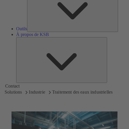
Outils
À propos de KSB
À
propos
de
KSB
Contact
Solutions
Industrie
Traitement des eaux industrielles