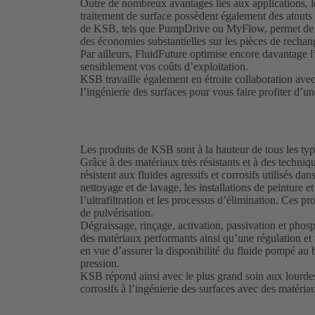
Outre de nombreux avantages liés aux applications, l
traitement de surface possèdent également des atouts
de KSB, tels que PumpDrive ou MyFlow, permet de ré
des économies substantielles sur les pièces de recha
Par ailleurs, FluidFuture optimise encore davantage l’
sensiblement vos coûts d’exploitation.
KSB travaille également en étroite collaboration avec 
l’ingénierie des surfaces pour vous faire profiter d’u
Les produits de KSB sont à la hauteur de tous les typ
Grâce à des matériaux très résistants et à des techni
résistent aux fluides agressifs et corrosifs utilisés dan
nettoyage et de lavage, les installations de peinture e
l’ultrafiltration et les processus d’élimination. Ces p
de pulvérisation.
Dégraissage, rinçage, activation, passivation et pho
des matériaux performants ainsi qu’une régulation et 
en vue d’assurer la disponibilité du fluide pompé au
pression.
KSB répond ainsi avec le plus grand soin aux lourdes 
corrosifs à l’ingénierie des surfaces avec des matéri