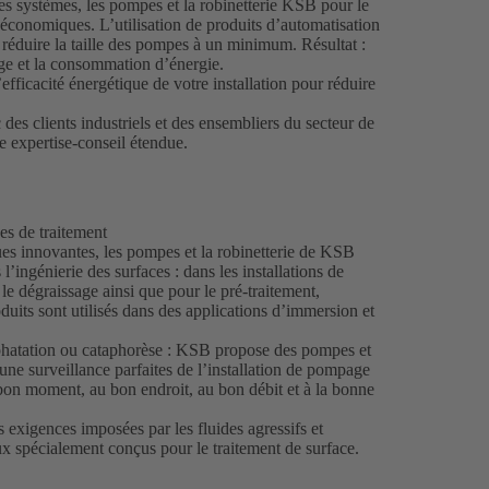
es systèmes, les pompes et la robinetterie KSB pour le
 économiques. L’utilisation de produits d’automatisation
duire la taille des pompes à un minimum. Résultat :
nge et la consommation d’énergie.
efficacité énergétique de votre installation pour réduire
des clients industriels et des ensembliers du secteur de
ne expertise-conseil étendue.
es de traitement
ques innovantes, les pompes et la robinetterie de KSB
s l’ingénierie des surfaces : dans les installations de
t le dégraissage ainsi que pour le pré-traitement,
roduits sont utilisés dans des applications d’immersion et
sphatation ou cataphorèse : KSB propose des pompes et
une surveillance parfaites de l’installation de pompage
 bon moment, au bon endroit, au bon débit et à la bonne
exigences imposées par les fluides agressifs et
aux spécialement conçus pour le traitement de surface.