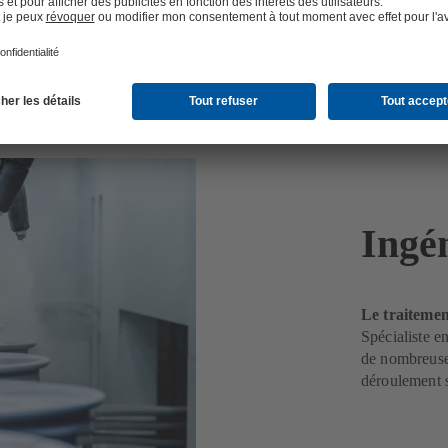
Ingén
Le traiteme
Spécialiste e
de nombreuses
déroulement s