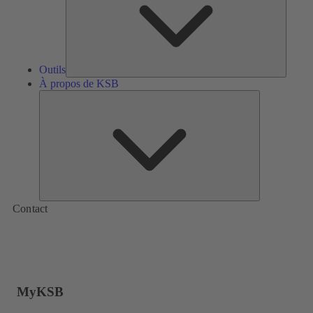
Outils
À propos de KSB
À
propos
de
KSB
Contact
MyKSB