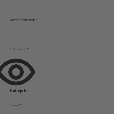
Adresse électronique
*
Mot de passe
*
Afficher
le
mot
de
Entreprise
passe
Société
*