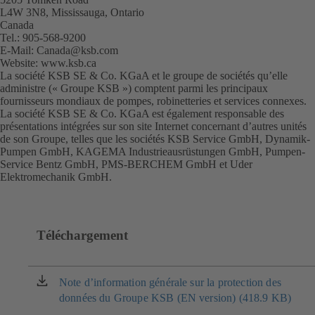
L4W 3N8, Mississauga, Ontario
Canada
Tel.: 905-568-9200
E-Mail:
Canada@ksb.com
Website:
www.ksb.ca
(s'ouvre
La société KSB SE & Co. KGaA et le groupe de sociétés qu’elle
dans
administre (« Groupe KSB ») comptent parmi les principaux
un
fournisseurs mondiaux de pompes, robinetteries et services connexes.
nouvel
La société KSB SE & Co. KGaA est également responsable des
onglet)
présentations intégrées sur son site Internet concernant d’autres unités
de son Groupe, telles que les sociétés KSB Service GmbH, Dynamik-
Pumpen GmbH, KAGEMA Industrieausrüstungen GmbH, Pumpen-
Service Bentz GmbH, PMS-BERCHEM GmbH et Uder
Elektromechanik GmbH.
Téléchargement
Note d’information générale sur la protection des
(s'ouvre
données du Groupe KSB (EN version) (418.9 KB)
dans
un