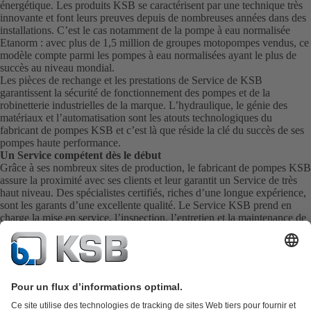
énergétique. Les produits KSB se caractérisent par une technique très
innovante et font leurs preuves depuis de nombreuses années dans des
installations. C’est le cas notamment de la pompe à eau normalisée
Etanorm : avec plus de 1,5 million de groupes motopompes vendus, ce
modèle compte parmi les pompes à eau normalisées ayant le plus de
succès au niveau mondial.
Les pièces de rechange et les prestations de Service de KSB
garantissent la sécurité de fonctionnement des pompes et de la
robinetterie industrielles de la marque. L’hydraulique, le génie des
matériaux et l’automatisation sont les atouts technologiques du
fabricant de pompes KSB et c’est là que réside la clé du succès de ses
pompes haute performance.
Un Service compétent dès le début
Grâce à ses nombreux sites de production, le fabricant de pompes KSB
assure la proximité avec ses clients et leur garantit un Service de très
haut niveau. Des spécialistes certifiés, riches d’une longue expérience,
sont les garants d’une excellente qualité. Le Service KSB prend en
charge la mise en service, l’inspection, l’entretien et la maintenance de
vos pompes, de votre robinetterie et de l’ensemble de vos installations
directement sur site. KSB assure également la livraison rapide de
pièces de rechange pour vous fournir directement le meilleur Service
possible.