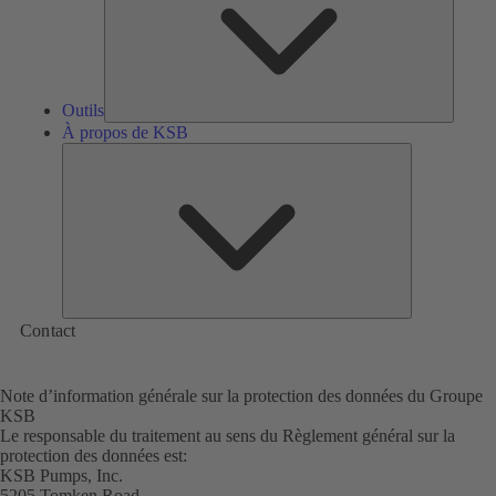
Outils
À propos de KSB
À
propos
de
KSB
Contact
Note d’information générale sur la protection des données du Groupe
KSB
Le responsable du traitement au sens du Règlement général sur la
protection des données est:
KSB Pumps, Inc.
5205 Tomken Road