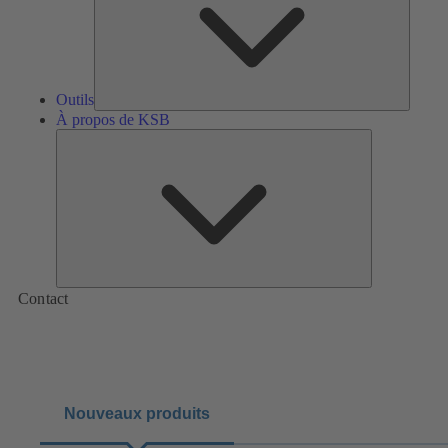
Outils
À propos de KSB
À
propos
de
KSB
Contact
Nouveaux produits