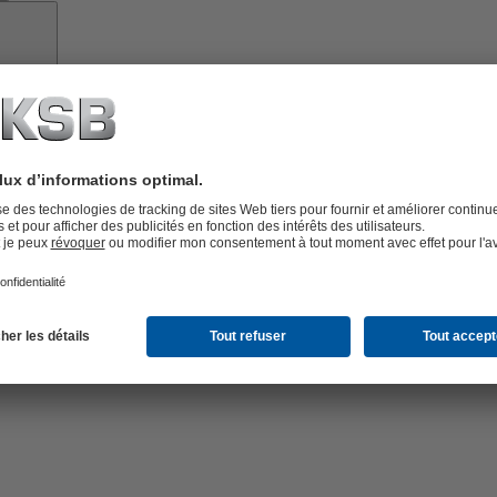
Pièces
de
rechange
vices
lutions