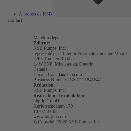
À propos de KSB
Contact
Mentions légales
Éditeur:
KSB Pumps, Inc.
représenté par l‘Interim President: Christine Moore
5205 Tomken Road
L4W 3N8, Mississauga, Ontario
Canada
E-mail:
Canada@ksb.com
Business Number / GST 121841647
Rédaction
KSB Pumps, Inc.
Réalisation et exploitation
bitgrip GmbH
Kurfürstendamm 170
10707 Berlin
www.bitgrip.com
(s'ouvre
© Copyright 2020 KSB Pumps, Inc.
dans
un