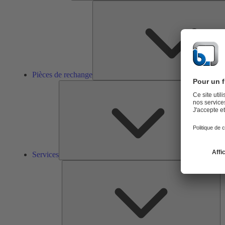
Pièces de rechange
Ser
Services
So