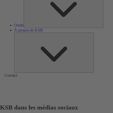
Outils
À propos de KSB
À
propos
de
KSB
Contact
KSB dans les médias sociaux