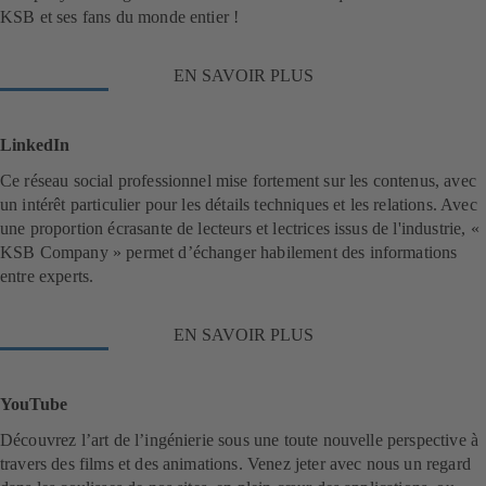
KSB et ses fans du monde entier !
EN SAVOIR PLUS
(
s
'
o
LinkedIn
u
v
Ce réseau social professionnel mise fortement sur les contenus, avec
r
un intérêt particulier pour les détails techniques et les relations. Avec
e
une proportion écrasante de lecteurs et lectrices issus de l'industrie, «
d
a
KSB Company » permet d’échanger habilement des informations
n
entre experts.
s
u
n
EN SAVOIR PLUS
(
n
s
o
'
u
o
YouTube
v
u
e
v
Découvrez l’art de l’ingénierie sous une toute nouvelle perspective à
l
r
travers des films et des animations. Venez jeter avec nous un regard
o
e
n