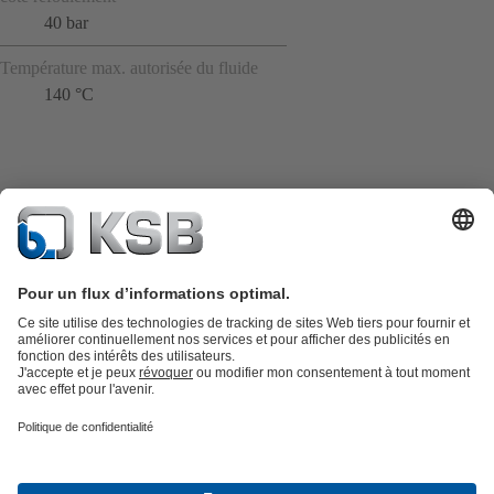
40 bar
Température max. autorisée du fluide
140 °C
Catalogue produits
KSB SupremeServ : Pièces de rechange
Premium
service : service premium pour les pompes et les robinets
Panier
Outils
Eaux usées
Gestion des eaux
Industrie
Bâtiment
Énergie