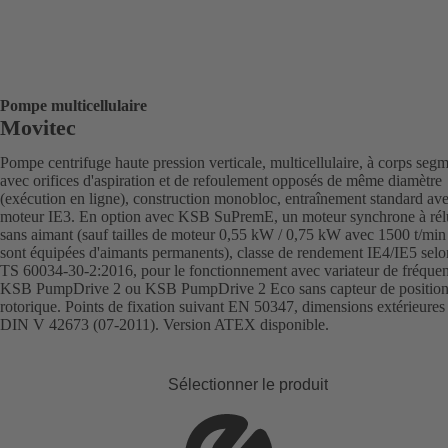
Pompe multicellulaire
Movitec
Pompe centrifuge haute pression verticale, multicellulaire, à corps segm
avec orifices d'aspiration et de refoulement opposés de même diamètre
(exécution en ligne), construction monobloc, entraînement standard av
moteur IE3. En option avec KSB SuPremE, un moteur synchrone à rél
sans aimant (sauf tailles de moteur 0,55 kW / 0,75 kW avec 1500 t/min
sont équipées d'aimants permanents), classe de rendement IE4/IE5 sel
TS 60034-30-2:2016, pour le fonctionnement avec variateur de fréque
KSB PumpDrive 2 ou KSB PumpDrive 2 Eco sans capteur de positio
rotorique. Points de fixation suivant EN 50347, dimensions extérieures
DIN V 42673 (07-2011). Version ATEX disponible.
Sélectionner le produit