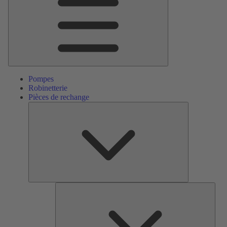
Pompes
Robinetterie
Pièces de rechange
Pièces
de
rechange
Serv