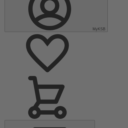
MyKSB
Menu
principal