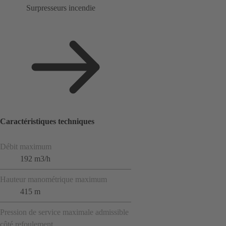
Surpresseurs incendie
Caractéristiques techniques
Débit maximum
192 m3/h
Hauteur manométrique maximum
415 m
Pression de service maximale admissible
côté refoulement