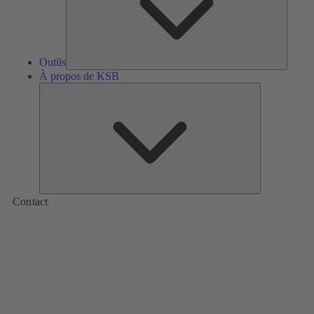
Outils
À propos de KSB
À
propos
de
KSB
Contact