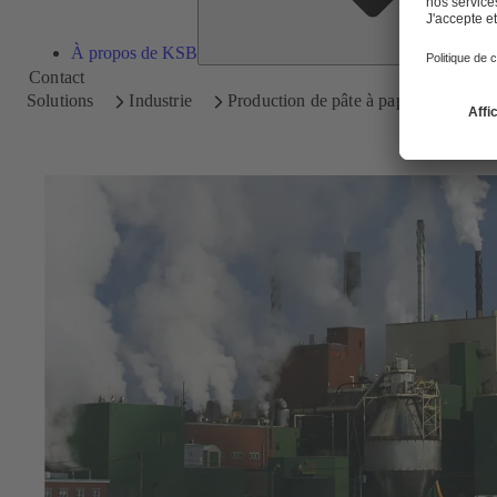
À propos de KSB
Contact
Solutions
Industrie
Production de pâte à papier et de papi