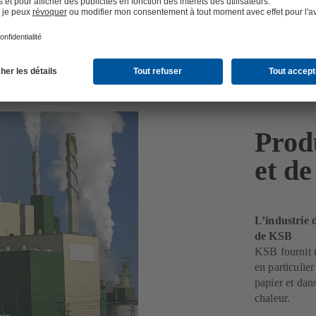
er
Prod
et de
L’industrie 
de KSB
KSB fournit u
en particulie
papier et dans
chaleur.