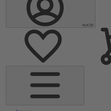
MyKSB
Menu
principal