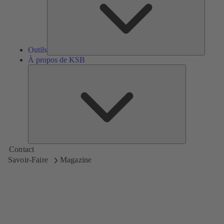
Outils
À propos de KSB
À
propos
de
KSB
Contact
Savoir-Faire
Magazine