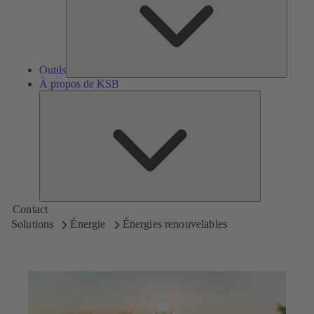
Outils
À propos de KSB
À
propos
de
KSB
Contact
Solutions
Énergie
Énergies renouvelables