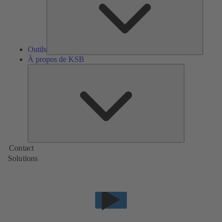
Outils
À propos de KSB
À
propos
de
KSB
Contact
Solutions