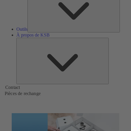
Outils
À propos de KSB
À
propos
de
KSB
Contact
Pièces de rechange