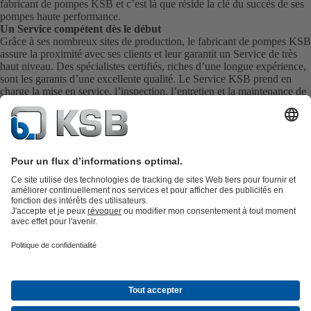
fabricant de pompes KSB et c’est là que réside la clé du succès de ses
pompes haute performance.
Un Service compétent dès le début
Grâce à ses nombreux sites de production, le fabricant de pompes KSB
assure la proximité avec ses clients et leur garantit un Service de très
haut niveau. Des spécialistes certifiés, riches d’une longue expérience,
sont les garants d’une excellente qualité. Le Service KSB prend en
charge la mise en service, l’inspection, l’entretien et la maintenance de
vos pompes, de votre robinetterie et de l’ensemble de vos installations
directement sur site. KSB assure également la livraison rapide de
pièces de rechange pour vous fournir directement le meilleur Service
possible.
Catalogue produits
KSB SupremeServ : Pièces de rechange
Premium
service : service premium pour les pompes et les robinets
Panier
Outils
Eaux usées
Gestion des eaux
Industrie
Bâtiment
Énergie
À propos de KSB
Press
Opportunités de carrière chez KSB
Social
Media