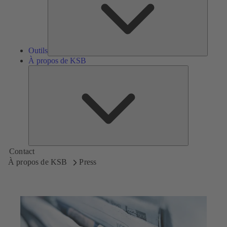
Outils
À propos de KSB
À
propos
de
KSB
Contact
À propos de KSB
Press