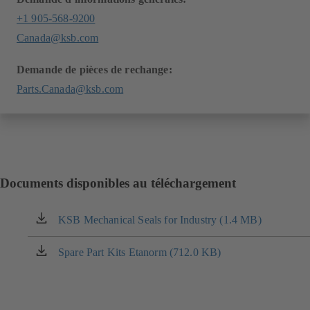
+1 905-568-9200
Canada@ksb.com
Demande de pièces de rechange:
Parts.Canada@ksb.com
Documents disponibles au téléchargement
KSB Mechanical Seals for Industry (1.4 MB)
(s'ouvre
dans
un
Spare Part Kits Etanorm (712.0 KB)
(s'ouvre
nouvel
dans
onglet)
un
nouvel