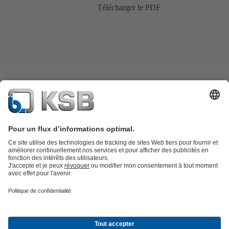
Télécharger le PDF
Catalogue produits
KSB SupremeServ : Pièces de rechange
Premium
service : service premium pour les pompes et les robinets
Panier
Outils
Eaux usées
Gestion des eaux
Industrie
Bâtiment
Énergie
À propos de KSB
Press
Opportunités de carrière chez KSB
Social