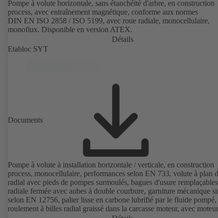
Pompe à volute horizontale, sans étanchéité d'arbre, en construction
process, avec entraînement magnétique, conforme aux normes
DIN EN ISO 2858 / ISO 5199, avec roue radiale, monocellulaire,
monoflux. Disponible en version ATEX.
Détails
Etabloc SYT
Documents
Pompe à volute à installation horizontale / verticale, en construction
process, monocellulaire, performances selon EN 733, volute à plan d
radial avec pieds de pompes surmoulés, bagues d'usure remplaçables
radiale fermée avec aubes à double courbure, garniture mécanique s
selon EN 12756, palier lisse en carbone lubrifié par le fluide pompé,
roulement à billes radial graissé dans la carcasse moteur, avec moteu
KSB SuPremE sans aimant, (sauf tailles de moteur 0,55 kW / 0,75 