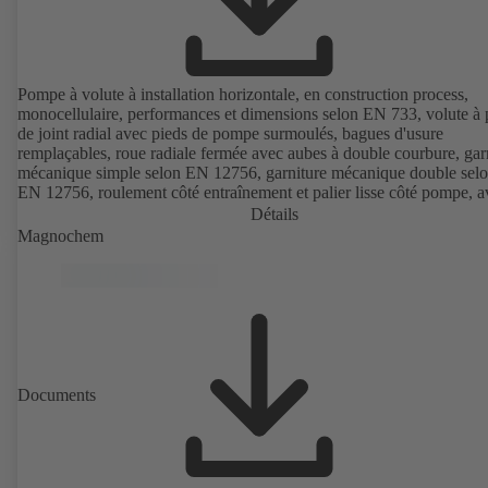
Pompe à volute à installation horizontale, en construction process,
monocellulaire, performances et dimensions selon EN 733, volute à 
de joint radial avec pieds de pompe surmoulés, bagues d'usure
remplaçables, roue radiale fermée avec aubes à double courbure, gar
mécanique simple selon EN 12756, garniture mécanique double sel
EN 12756, roulement côté entraînement et palier lisse côté pompe, a
moteur KSB SuPremE sans aimant (sauf les tailles de moteur 0,55 k
Détails
0,75 kW à 1500 t/min équipées d'aimants permanents), classe de
Magnochem
rendement IE4/IE5 et variateur de fréquence PumpDrive, version 
disponible
Documents