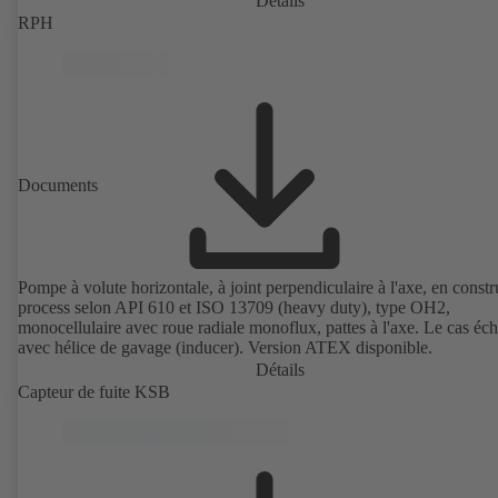
Détails
avec 1500 t/min qui sont équipées d'aimants permanents), classe de
RPH
rendement IE4/IE5 et variateur de fréquence PumpDrive. Version 
disponible.
Documents
Pompe à volute horizontale, à joint perpendiculaire à l'axe, en constr
process selon API 610 et ISO 13709 (heavy duty), type OH2,
monocellulaire avec roue radiale monoflux, pattes à l'axe. Le cas éch
avec hélice de gavage (inducer). Version ATEX disponible.
Détails
Capteur de fuite KSB