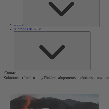
Outils
À propos de KSB
À
propos
de
KSB
Contact
Solutions
Industrie
Fluides caloporteurs : solutions innovant