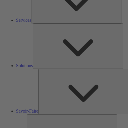
Services
Solu
Solutions
S
F
Savoir-Faire
Outils