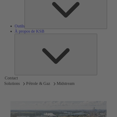
Outils
À propos de KSB
À
propos
de
KSB
Contact
Solutions
Pétrole & Gaz
Midstream