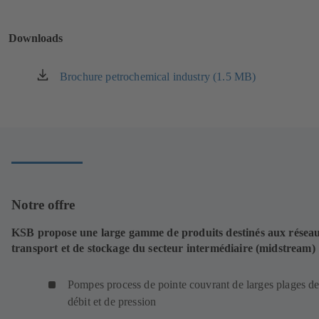
nouvel
onglet)
Downloads
Brochure petrochemical industry (1.5 MB)
(s'ouvre
dans
un
nouvel
onglet)
Notre offre
KSB propose une large gamme de produits destinés aux résea
transport et de stockage du secteur intermédiaire (midstream) 
Pompes process de pointe couvrant de larges plages d
débit et de pression