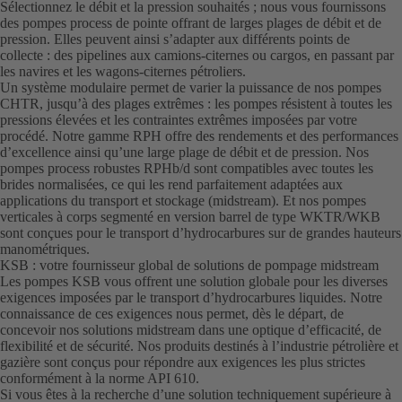
Sélectionnez le débit et la pression souhaités ; nous vous fournissons
des pompes process de pointe offrant de larges plages de débit et de
pression. Elles peuvent ainsi s’adapter aux différents points de
collecte : des pipelines aux camions-citernes ou cargos, en passant par
les navires et les wagons-citernes pétroliers.
Un système modulaire permet de varier la puissance de nos pompes
CHTR, jusqu’à des plages extrêmes : les pompes résistent à toutes les
pressions élevées et les contraintes extrêmes imposées par votre
procédé. Notre gamme RPH offre des rendements et des performances
d’excellence ainsi qu’une large plage de débit et de pression. Nos
pompes process robustes RPHb/d sont compatibles avec toutes les
brides normalisées, ce qui les rend parfaitement adaptées aux
applications du transport et stockage (midstream). Et nos pompes
verticales à corps segmenté en version barrel de type WKTR/WKB
sont conçues pour le transport d’hydrocarbures sur de grandes hauteurs
manométriques.
KSB : votre fournisseur global de solutions de pompage midstream
Les pompes KSB vous offrent une solution globale pour les diverses
exigences imposées par le transport d’hydrocarbures liquides. Notre
connaissance de ces exigences nous permet, dès le départ, de
concevoir nos solutions midstream dans une optique d’efficacité, de
flexibilité et de sécurité. Nos produits destinés à l’industrie pétrolière et
gazière sont conçus pour répondre aux exigences les plus strictes
conformément à la norme API 610.
Si vous êtes à la recherche d’une solution techniquement supérieure à