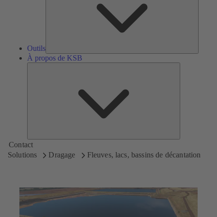
Outils
À propos de KSB
À
propos
de
KSB
Contact
Solutions
Dragage
Fleuves, lacs, bassins de décantation