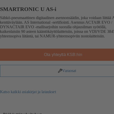
SMARTRONIC U AS-i
Sähkö-pneumaattinen digitaalinen asennonsäädin, joka voidaan liittää 
kenttäväylään. AS International -sertifiointi. Asennus ACTAIR EVO /
DYNACTAIR EVO -mallisarjoihin suoralla ohjausilman syötöllä,
kaikenlaisiin 90 asteen kääntökäyttölaitteisiin, joissa on VDI/VDE 384
yhteensopiva liitäntä, tai NAMUR-yhteensopiviin nostolaitteisiin.
Ota yhteyttä KSB:hin
Varaosat
Katso kaikki asiakirjat ja lataukset