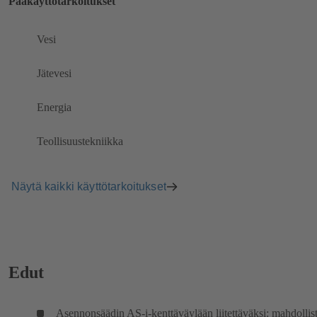
Pääkäyttötarkoitukset
Vesi
Jätevesi
Energia
Teollisuustekniikka
Näytä kaikki käyttötarkoitukset
Edut
Asennonsäädin AS-i-kenttäväylään liitettäväksi: mahdollis