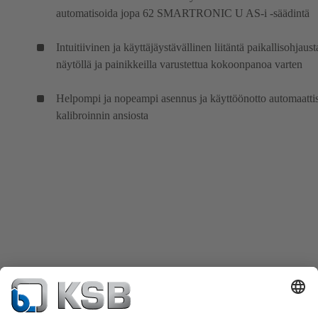
automatisoida jopa 62 SMARTRONIC U AS-i -säädintä
Intuitiivinen ja käyttäjäystävällinen liitäntä paikallisohjaus
näytöllä ja painikkeilla varustettua kokoonpanoa varten
Helpompi ja nopeampi asennus ja käyttöönotto automaatti
kalibroinnin ansiosta