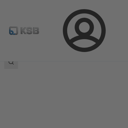
Kirjaudu
Tuotteet
Tuoteluettelo
SMARTRONIC U AS-i
Haun
laajuus
Haun
laajuus