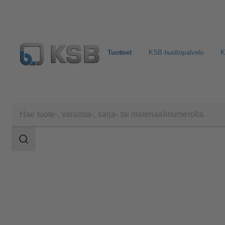
Tuotteet
KSB-huoltopalvelu
K
Tuotteet
Tuoteluettelo
SISTO-RSK
Haun
laajuus
Haun
laajuus