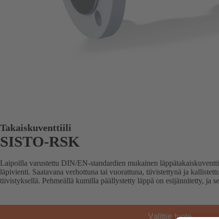
Takaiskuventtiili
SISTO-RSK
Laipoilla varustettu DIN/EN-standardien mukainen läppätakaiskuventtii
läpivienti. Saatavana verhottuna tai vuorattuna, tiivistettynä ja kallistett
tiivistyksellä. Pehmeällä kumilla päällystetty läppä on esijännitetty, ja
Valitse tuote