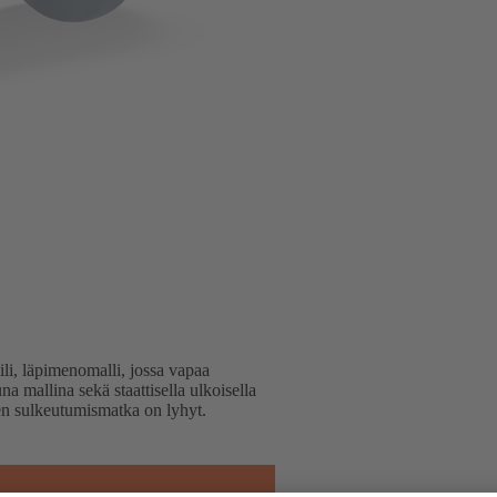
li, läpimenomalli, jossa vapaa
una mallina sekä staattisella ulkoisella
 sen sulkeutumismatka on lyhyt.