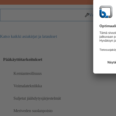
Varaosat
Katso kaikki asiakirjat ja lataukset
Pääkäyttötarkoitukset
Kemianteollisuus
Voimalatekniikka
Suljetut jäähdytysjärjestelmät
Meriveden suolanpoisto