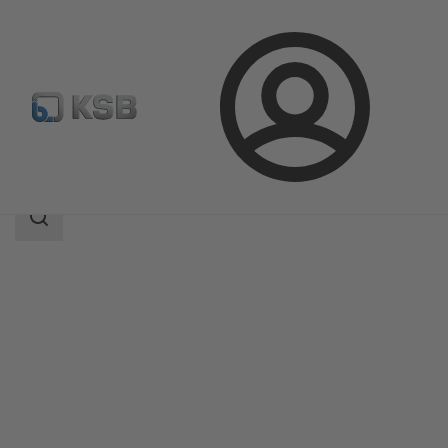
Kirjaudu
Tuotteet
Tuoteluettelo
SISTO-20
Haun
laajuus
Haun
laajuus