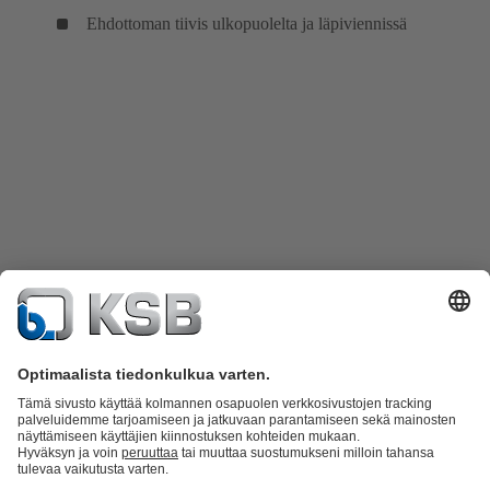
Ehdottoman tiivis ulkopuolelta ja läpiviennissä