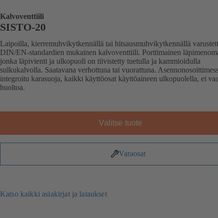
Kalvoventtiili
SISTO-20
Laipoilla, kierremuhvikytkennällä tai hitsausmuhvikytkennällä varustet
DIN/EN-standardien mukainen kalvoventtiili. Porttimainen läpimenoma
jonka läpivienti ja ulkopuoli on tiivistetty tuetulla ja kammioidulla
sulkukalvolla. Saatavana verhottuna tai vuorattuna. Asennonosoittimes
integroitu karasuoja, kaikki käyttöosat käyttöaineen ulkopuolella, ei va
huoltoa.
Valitse tuote
Varaosat
Katso kaikki asiakirjat ja lataukset