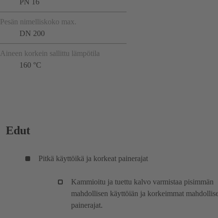
PN 16
Pesän nimelliskoko max.
DN 200
Aineen korkein sallittu lämpötila
160 °C
Edut
Pitkä käyttöikä ja korkeat painerajat
Kammioitu ja tuettu kalvo varmistaa pisimmän
mahdollisen käyttöiän ja korkeimmat mahdollise
painerajat.