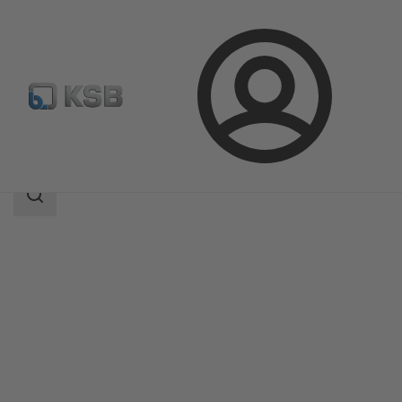
Kirjaudu
Tuotteet
Tuoteluettelo
SISTO-16S
Haun
laajuus
Haun
laajuus