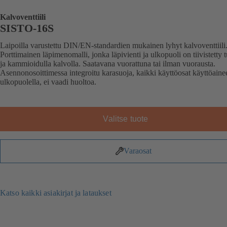
Kalvoventtiili
SISTO-16S
Laipoilla varustettu DIN/EN-standardien mukainen lyhyt kalvoventtiili
Porttimainen läpimenomalli, jonka läpivienti ja ulkopuoli on tiivistetty t
ja kammioidulla kalvolla. Saatavana vuorattuna tai ilman vuorausta.
Asennonosoittimessa integroitu karasuoja, kaikki käyttöosat käyttöaine
ulkopuolella, ei vaadi huoltoa.
Valitse tuote
Varaosat
Katso kaikki asiakirjat ja lataukset