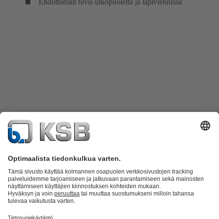
Ehdottoman tiivis ulkopuolelta ja läpiviennissä
Tuoteluettelo
KSB SupremeServ: Spare Parts
KSB SupremeServ: