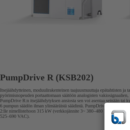
PumpDrive R (KSB202)
Itsejäähdytteinen, moduulirakenteinen taajuusmuuttaja epätahtisten ja ta
pyörimisnopeuden portaattomaan säätöön analogisten vakiosignaalien, k
PumpDrive R:n itsejäähdytyksen ansiosta sen voi asentaa seinään tai k
6 pumpun säädön ilman ylimääräistä säädintä. PumpDrive R on suorit
2:lle nimellistehoon 315 kW (verkkojännite 3~ 380–480 VAC) ja 400 k
525–690 VAC).