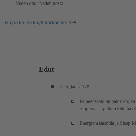
Veden otto / veden nosto
Näytä kaikki käyttötarkoitukset
Edut
Energian säästö
Paineensäätö tai paine-eroje
riippuvaisia putken kitkahäv
Energiansäästötila ja Sleep M