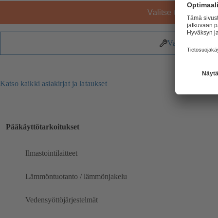
Valitse tuote
Varaosat
Katso kaikki asiakirjat ja lataukset
Pääkäyttötarkoitukset
Ilmastointilaitteet
Lämmöntuotanto / lämmönjakelu
Vedensyöttöjärjestelmät