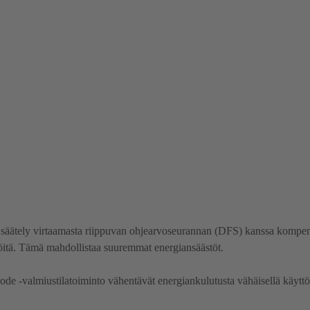
n säätely virtaamasta riippuvan ohjearvoseurannan (DFS) kanssa kompen
iöitä. Tämä mahdollistaa suuremmat energiansäästöt.
ode -valmiustilatoiminto vähentävät energiankulutusta vähäisellä käyttö