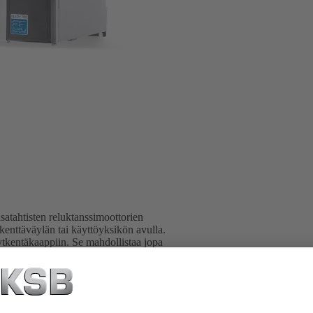
satahtisten reluktanssimoottorien
enttäväylän tai käyttöyksikön avulla.
ytkentäkaappiin. Se mahdollistaa jopa
uskyvyn asteikon laajennin PumpDrive
W asti (pyynnöstä, verkkojännite 3~