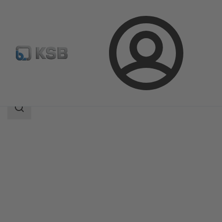
Kirjaudu
Tuotteet
Tuoteluettelo
Amarex KRT
Haun
laajuus
Haun
laajuus