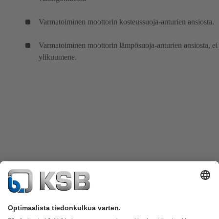
Varmatoiminen moottorin kosteussuoja-anturien ansiosta.
Varmatoiminen moottorin lämpösuoja-anturien ansiosta, ei
ylikuumene.