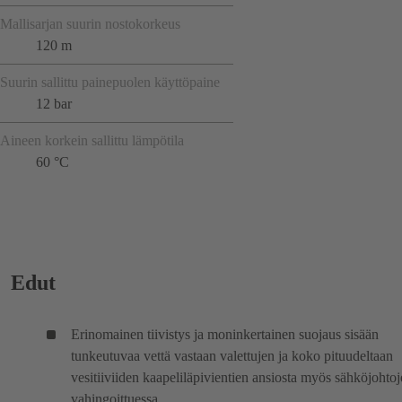
Mallisarjan suurin nostokorkeus
120 m
Suurin sallittu painepuolen käyttöpaine
12 bar
Aineen korkein sallittu lämpötila
60 °C
Edut
Erinomainen tiivistys ja moninkertainen suojaus sisään
tunkeutuvaa vettä vastaan valettujen ja koko pituudeltaan
vesitiiviiden kaapeliläpivientien ansiosta myös sähköjohto
vahingoittuessa