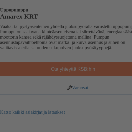
Uppopumppu
Amarex KRT
Vaaka- tai pystyasenteinen yhdellä juoksupyörällä varustettu uppopum
Pumppu on saatavana kiinteäasenteisena tai siirrettävänä, energiaa sääs
moottorin kanssa sekä räjähdyssuojattuna mallina. Pumpun
asennustapavaihtoehtoina ovat märkä- ja kuiva-asennus ja siihen on
valittavissa erilaisia uuden sukupolven juoksupyörätyyppejä.
Ota yhteyttä KSB:hin
Varaosat
Katso kaikki asiakirjat ja lataukset