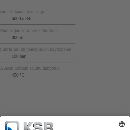
suur. virtaama mallisarja
6000 m3/h
Mallisarjan suurin nostokorkeus
800 m
Suurin sallittu painepuolen käyttöpaine
100 bar
Aineen korkein sallittu lämpötila
450 °C