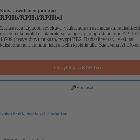
Kuiva-asenteinen pumppu
RPHb/RPHd/RPHbd
Raskaaseen käyttöön soveltuva, vaakasuoraan asennettava, radiaalisesti 
molemmilta puolilta laakeroitu spiraalipesäpumppu standardin API 610
13709 (heavy-duty) mukaan, tyyppi BB2. Radiaalipyörät, , yksi- tai
kaksiportainen, pumpun jalat akselin keskilinjalla. Saatavana ATEX-mal
Ota yhteyttä KSB:hin
Varaosat
Katso kaikki asiakirjat ja lataukset