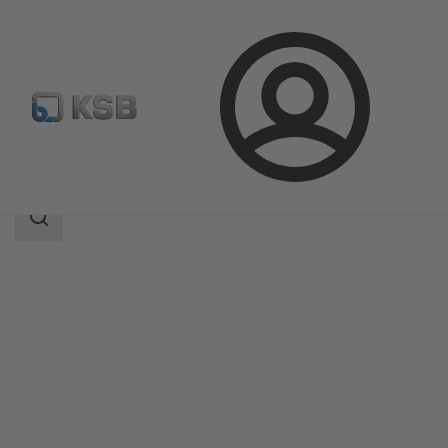
Kirjaudu
Tuotteet
Tuoteluettelo
RPHb/RPHd/RPHbd
Haun
laajuus
Haun
laajuus