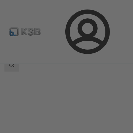
Kirjaudu
Tuotteet
Tuoteluettelo
HPK
Haun
laajuus
Haun
laajuus