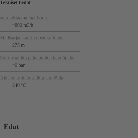
Tekniset tiedot
suur. virtaama mallisarja
4800 m3/h
Mallisarjan suurin nostokorkeus
275 m
Suurin sallittu painepuolen käyttöpaine
40 bar
Aineen korkein sallittu lämpötila
240 °C
Edut