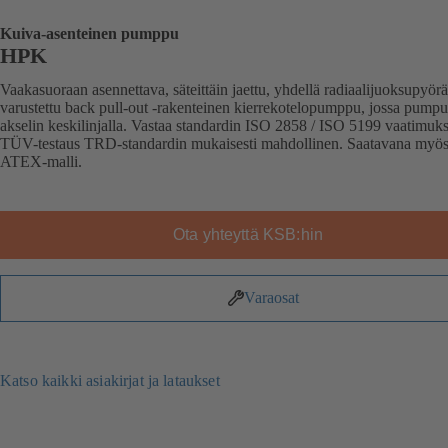
Kuiva-asenteinen pumppu
HPK
Vaakasuoraan asennettava, säteittäin jaettu, yhdellä radiaalijuoksupyörä
varustettu back pull-out -rakenteinen kierrekotelopumppu, jossa pumpun
akselin keskilinjalla. Vastaa standardin ISO 2858 / ISO 5199 vaatimuks
TÜV-testaus TRD-standardin mukaisesti mahdollinen. Saatavana myö
ATEX-malli.
Ota yhteyttä KSB:hin
Varaosat
Katso kaikki asiakirjat ja lataukset