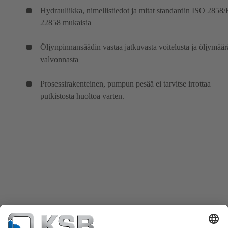
Hydrauliikka, nimellistiedot ja mitat standardin ISO 2858
22858 mukaisia
Öljynpinnansäädin vastaa jatkuvasta voitelusta ja öljymää
valvonnasta
Prosessirakenteinen, pumpun pesää ei tarvitse irrottaa
putkistosta huoltoa varten.