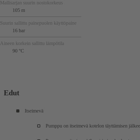
Mallisarjan suurin nostokorkeus
105 m
Suurin sallittu painepuolen käyttöpaine
16 bar
Aineen korkein sallittu lämpötila
90 °C
Edut
Itseimevä
Pumppu on itseimevä kotelon täyttämisen jälkee