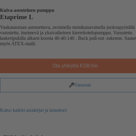
Kuiva-asenteinen pumppu
Etaprime L
Vaakasuoraan asennettava, avoimella monikanavaisella juoksupyörällä
varustettu, itseimevä ja yksivaiheinen kierrekotelopumppu. Varustettu
laakeripukilla alkaen koosta 40-40-140 . Back pull-out -rakenne. Saat
myös ATEX-malli.
Ota yhteyttä KSB:hin
Varaosat
Katso kaikki asiakirjat ja lataukset