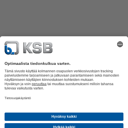
Tuoteluettelo
KSB SupremeServ: Spare Parts
KSB SupremeServ:
huippupalvelua pumpuille ja venttiileille
Ostoskori
Ohjelmisto ja
osaaminen
Jätevesitekniikka
Vesitekniikka
Teollisuustekniikka
Rakennustekniikka
Kansainvälistä osaamista ja paikallista