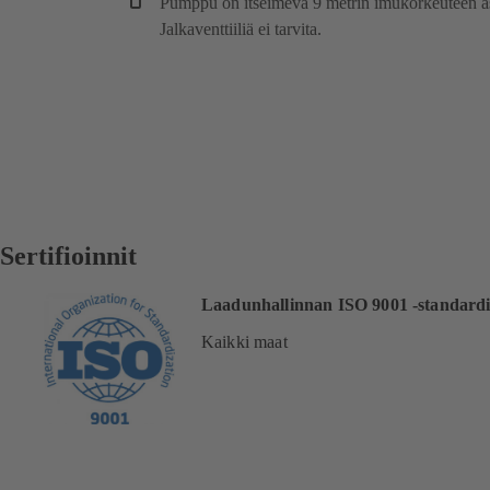
Pumppu on itseimevä 9 metrin imukorkeuteen as
Jalkaventtiiliä ei tarvita.
Sertifioinnit
Laadunhallinnan ISO 9001 -standard
Kaikki maat