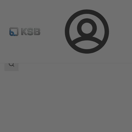
Kirjaudu
Tuotteet
Tuoteluettelo
Etaprime L
Haun
laajuus
Haun
laajuus