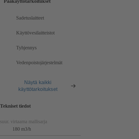
Pääkäyttötarkoitukset
Sadetuslaitteet
Käyttövesilaitteistot
Tyhjennys
Vedenpoistojärjestelmät
Näytä kaikki
käyttötarkoitukset
Tekniset tiedot
suur. virtaama mallisarja
180 m3/h