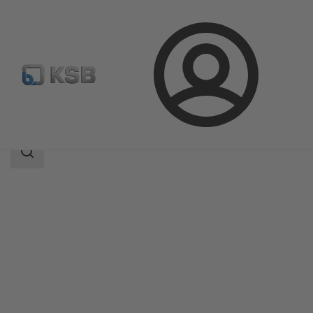
Kirjaudu
Tuotteet
Tuoteluettelo
4OMQ
Haun
laajuus
Haun
laajuus