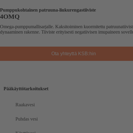
Pumppukohtainen patruuna-liukurengastiiviste
4OMQ
Omega-pumppumallisarjalle. Kaksitoiminen kuormitettu patruunatiivist
dynaaminen rakenne. Tiiviste erityisesti negatiivisen imupaineen sovell
Ota yhteyttä KSB:hin
Pääkäyttötarkoitukset
Raakavesi
Puhdas vesi