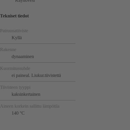
Käyttövesi
Tekniset tiedot
Patruunatiiviste
Kyllä
Rakenne
dynaaminen
Kuormitussuhde
ei paineal. Liukur.tiivistettä
Tiivisteen tyyppi
kaksinkertainen
Aineen korkein sallittu lämpötila
140 °C