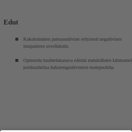
Edut
Kaksitoiminen patruunatiiviste erityisesti negatiivisen
imupaineen sovelluksiin.
Optimoitu huuhtelukanava edistää mahdollisten kiintoaine
poishuuhtelua liukurengastiivisteen tuotepuolelta.