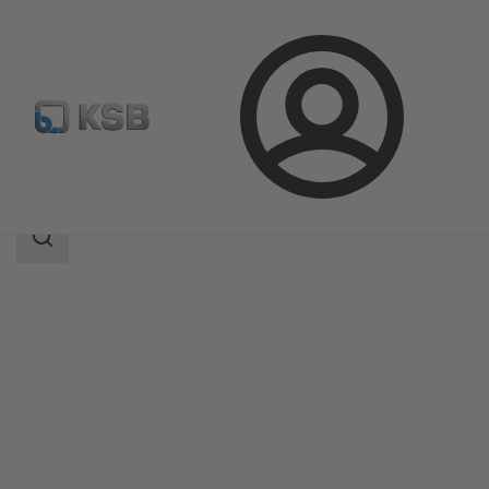
Kirjaudu
Tuotteet
Tuoteluettelo
4MC
Haun
laajuus
Haun
laajuus