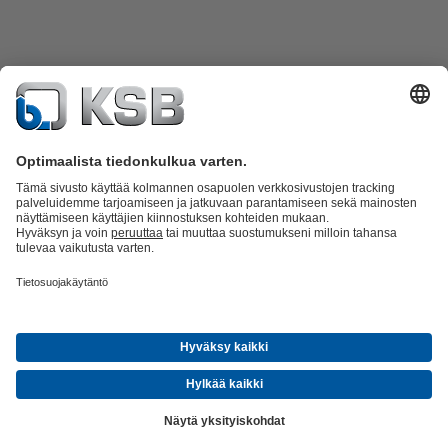
Tuoteluettelo
KSB SupremeServ: Spare Parts
KSB SupremeServ:
huippupalvelua pumpuille ja venttiileille
Ostoskori
Ohjelmisto ja
osaaminen
Jätevesitekniikka
Vesitekniikka
Teollisuustekniikka
Rakennustekniikka
Kansainvälistä osaamista ja paikallista
palvelua
Tapahtumat
Uutiset
Ura KSB:llä
Sosiaalinen media
© KSB Finland Oy
Tietosuoja
Vastuuvapauslauseke
Julkaisutiedot
Yleiset