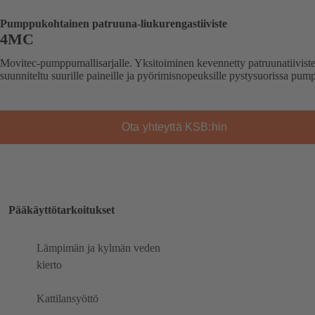
Pumppukohtainen patruuna-liukurengastiiviste
4MC
Movitec-pumppumallisarjalle. Yksitoiminen kevennetty patruunatiiviste
suunniteltu suurille paineille ja pyörimisnopeuksille pystysuorissa pump
Ota yhteyttä KSB:hin
Pääkäyttötarkoitukset
Lämpimän ja kylmän veden
kierto
Kattilansyöttö