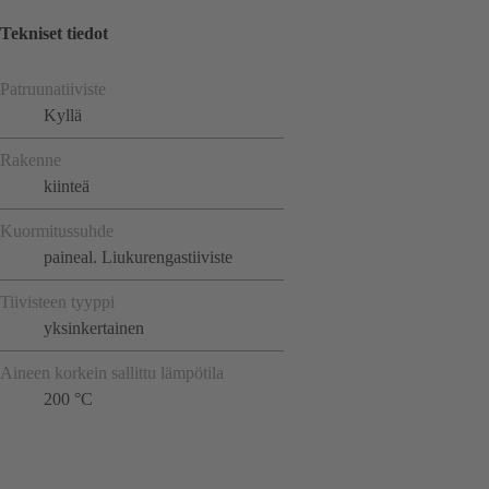
Tekniset tiedot
Patruunatiiviste
Kyllä
Rakenne
kiinteä
Kuormitussuhde
paineal. Liukurengastiiviste
Tiivisteen tyyppi
yksinkertainen
Aineen korkein sallittu lämpötila
200 °C