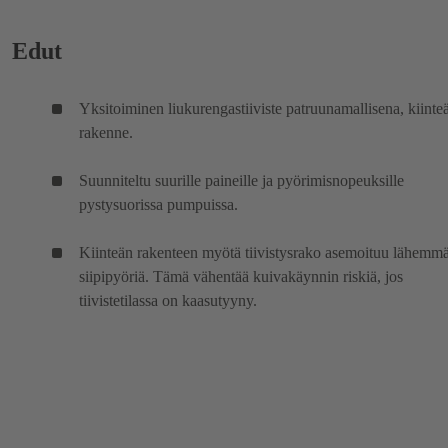
Edut
Yksitoiminen liukurengastiiviste patruunamallisena, kiinte
rakenne.
Suunniteltu suurille paineille ja pyörimisnopeuksille
pystysuorissa pumpuissa.
Kiinteän rakenteen myötä tiivistysrako asemoituu lähemm
siipipyöriä. Tämä vähentää kuivakäynnin riskiä, jos
tiivistetilassa on kaasutyyny.