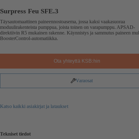
Surpress Feu SFE.3
Täysautomaattinen paineennostoasema, jossa kaksi vaakasuoraa
moduulirakenteista pumppua, joista toinen on varapumppu. APSAD-
direktiivin R5 mukainen rakenne. Käynnistys ja sammutus paineen mu
BoosterControl-automatiikka.
Ota yhteyttä KSB:hin
Varaosat
Katso kaikki asiakirjat ja lataukset
Tekniset tiedot