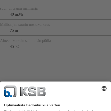
suur. virtaama mallisarja
40 m3/h
Mallisarjan suurin nostokorkeus
75 m
Aineen korkein sallittu lämpötila
45 °C