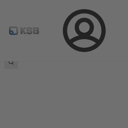
Kirjaudu
Tuotteet
Tuoteluettelo
Surpress Feu SFE.3
Haun
laajuus
Haun
laajuus