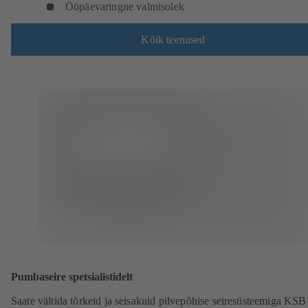
Ööpäevaringne valmisolek
Kõik teenused
Pumbaseire spetsialistidelt
Saate vältida tõrkeid ja seisakuid pilvepõhise seiresüsteemiga KSB