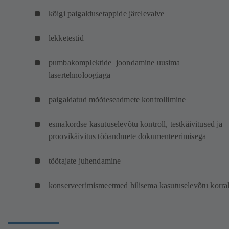
kõigi paigaldusetappide järelevalve
lekketestid
pumbakomplektide joondamine uusima
lasertehnoloogiaga
paigaldatud mõõteseadmete kontrollimine
esmakordse kasutuselevõtu kontroll, testkäivitused ja
proovikäivitus tööandmete dokumenteerimisega
töötajate juhendamine
konserveerimismeetmed hilisema kasutuselevõtu korra