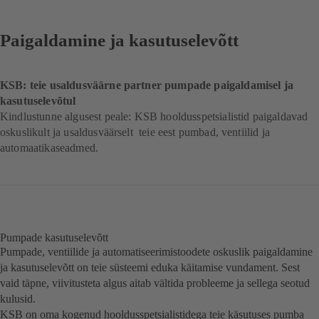
Paigaldamine ja kasutuselevõtt
KSB: teie usaldusväärne partner pumpade paigaldamisel ja
kasutuselevõtul
Kindlustunne algusest peale: KSB hooldusspetsialistid paigaldavad
oskuslikult ja usaldusväärselt teie eest pumbad, ventiilid ja
automaatikaseadmed.
Pumpade kasutuselevõtt
Pumpade, ventiilide ja automatiseerimistoodete oskuslik paigaldamine
ja kasutuselevõtt on teie süsteemi eduka käitamise vundament. Sest
vaid täpne, viivitusteta algus aitab vältida probleeme ja sellega seotud
kulusid.
KSB on oma kogenud hooldusspetsialistidega teie käsutuses pumba