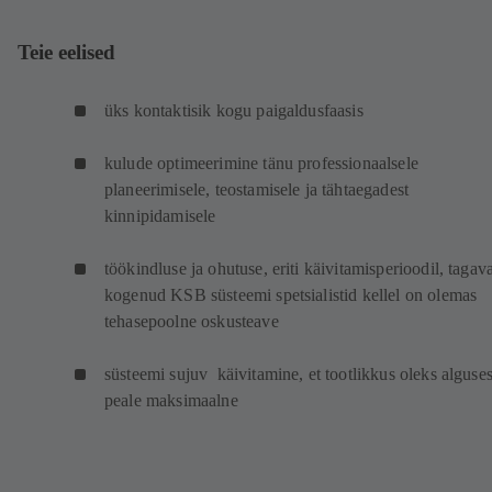
Teie eelised
üks kontaktisik kogu paigaldusfaasis
kulude optimeerimine tänu professionaalsele
planeerimisele, teostamisele ja tähtaegadest
kinnipidamisele
töökindluse ja ohutuse, eriti käivitamisperioodil, tagav
kogenud KSB süsteemi spetsialistid kellel on olemas
tehasepoolne oskusteave
süsteemi sujuv käivitamine, et tootlikkus oleks alguses
peale maksimaalne