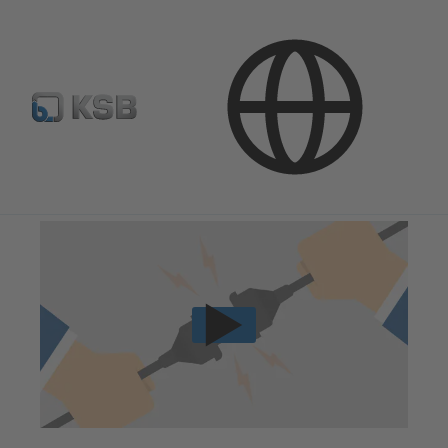
Tehnilised teenused
Kasutuselevõtt
Paigaldamine ja kasutuselevõtt