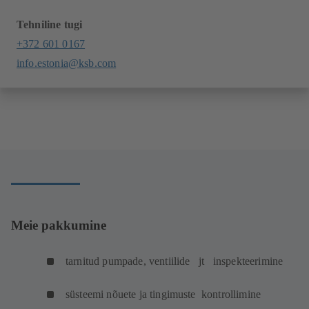
Tehniline tugi
+372 601 0167
info.estonia@ksb.com
Meie pakkumine
tarnitud pumpade, ventiilide jt inspekteerimine
süsteemi nõuete ja tingimuste kontrollimine