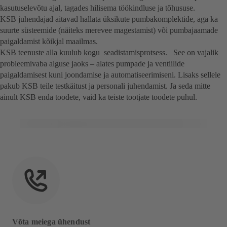
kasutuselevõtu ajal, tagades hilisema töökindluse ja tõhususe.
KSB juhendajad aitavad hallata üksikute pumbakomplektide, aga ka
suurte süsteemide (näiteks merevee magestamist) või pumbajaamade
paigaldamist kõikjal maailmas.
KSB teenuste alla kuulub kogu seadistamisprotsess. See on vajalik
probleemivaba alguse jaoks – alates pumpade ja ventiilide
paigaldamisest kuni joondamise ja automatiseerimiseni. Lisaks sellele
pakub KSB teile testkäitust ja personali juhendamist. Ja seda mitte
ainult KSB enda toodete, vaid ka teiste tootjate toodete puhul.
Võta meiega ühendust