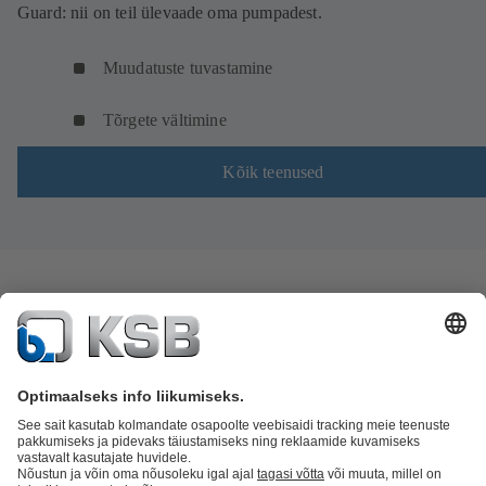
Guard: nii on teil ülevaade oma pumpadest.
Muudatuste tuvastamine
Tõrgete vältimine
Kõik teenused