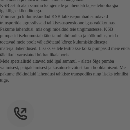
KSB astub alati sammu kaugemale ja ühendab täpse tehnoloogia
igakülgse klienditoega.
Võimsad ja kulumiskindlad KSB tahkisepumbad suudavad
transportida agressiivseid tahkisesuspensioone igas valdkonnas.
Pakume lahendusi, mis ongi mõeldud teie tingimustesse. KSB
pumpasid iseloomustab täiustatud hüdraulika ja töökindlus, mida
toetavad meie poolt väljatöötatud kõrge kulumiskindlusega
materjalilahendused. Lisaks sellele testitakse kõiki pumpasid meie enda
täielikult varustatud hüdraulikalaboris.
Meie spetsialistid aitavad teid igal sammul – alates õige pumba
valimisest, paigaldamisest ja kasutuselevõtust kuni hooldamiseni. Me
pakume töökindlaid lahendusi tahkiste transpodiks ning lisaks tehnilist
tuge.