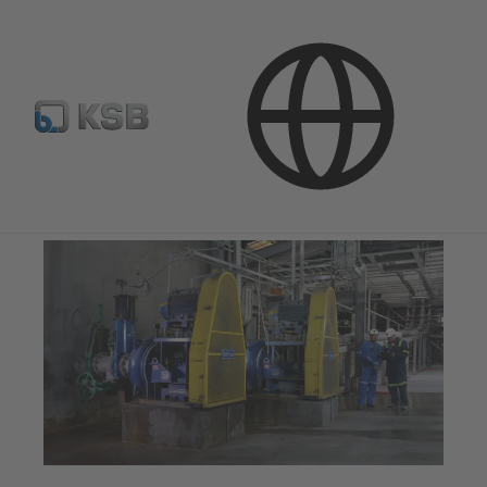
Kasutusvaldkonnad
Mäetööstus
Tahkiste transportimine