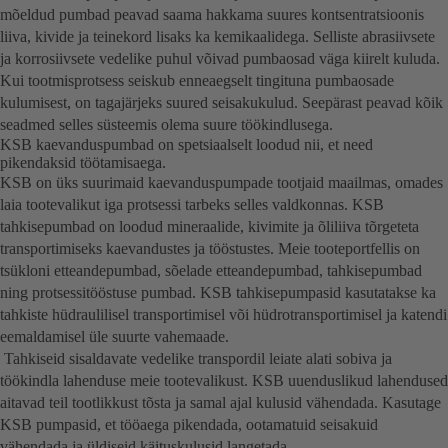
mõeldud pumbad peavad saama hakkama suures kontsentratsioonis
liiva, kivide ja teinekord lisaks ka kemikaalidega. Selliste abrasiivsete
ja korrosiivsete vedelike puhul võivad pumbaosad väga kiirelt kuluda.
Kui tootmisprotsess seiskub enneaegselt tingituna pumbaosade
kulumisest, on tagajärjeks suured seisakukulud. Seepärast peavad kõik
seadmed selles süsteemis olema suure töökindlusega.
KSB kaevanduspumbad on spetsiaalselt loodud nii, et need
pikendaksid töötamisaega.
KSB on üks suurimaid kaevanduspumpade tootjaid maailmas, omades
laia tootevalikut iga protsessi tarbeks selles valdkonnas. KSB
tahkisepumbad on loodud mineraalide, kivimite ja õliliiva tõrgeteta
transportimiseks kaevandustes ja tööstustes. Meie tooteportfellis on
tsükloni etteandepumbad, sõelade etteandepumbad, tahkisepumbad
ning protsessitööstuse pumbad. KSB tahkisepumpasid kasutatakse ka
tahkiste hüdraulilisel transportimisel või hüdrotransportimisel ja katendi
eemaldamisel üle suurte vahemaade.
Tahkiseid sisaldavate vedelike transpordil leiate alati sobiva ja
töökindla lahenduse meie tootevalikust. KSB uuenduslikud lahendused
aitavad teil tootlikkust tõsta ja samal ajal kulusid vähendada. Kasutage
KSB pumpasid, et tööaega pikendada, ootamatuid seisakuid
vähendada ja üldiseid käituskulusid langetada.