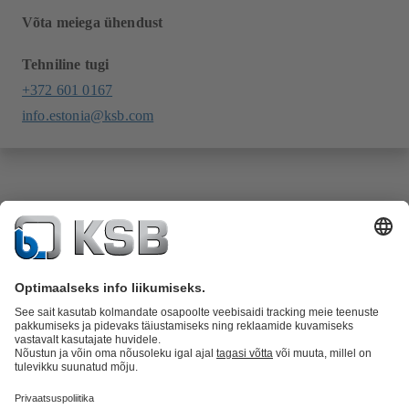
Võta meiega ühendust
Tehniline tugi
+372 601 0167
info.estonia@ksb.com