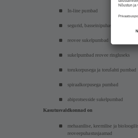
In-line pumbad
segurid, basseinipuhastussüsteemid
reovee sukelpumbad
sukelpumbad reovee ringluseks
torukorpusega ja torušahti pumbad
spiraalkorpusega pumbad
abiprotsesside sukelpumbad
Kasutusvaldkonnad on
mehaanilise, keemilise ja bioloogil
reoveepuhastusjaamad