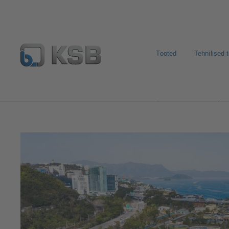
Tooted
Tehnilised 
Kasutusvaldkonnad
Reoveetehnoloogia
Reovee puh