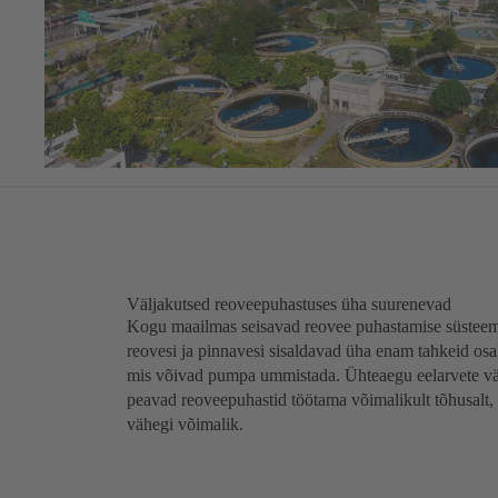
Väljakutsed reoveepuhastuses üha suurenevad
Kogu maailmas seisavad reovee puhastamise süsteemid
reovesi ja pinnavesi sisaldavad üha enam tahkeid osak
mis võivad pumpa ummistada. Ühteaegu eelarvete väh
peavad reoveepuhastid töötama võimalikult tõhusalt,
vähegi võimalik.