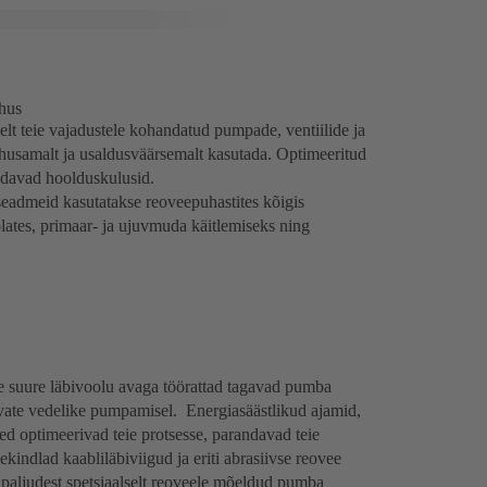
hus
t teie vajadustele kohandatud pumpade, ventiilide ja
õhusamalt ja usaldusväärsemalt kasutada. Optimeeritud
endavad hoolduskulusid.
eadmeid kasutatakse reoveepuhastites kõigis
ates, primaar- ja ujuvmuda käitlemiseks ning
uure läbivoolu avaga töörattad tagavad pumba
avate vedelike pumpamisel. Energiasäästlikud ajamid,
ed optimeerivad teie protsesse, parandavad teie
indlad kaabliläbiviigud ja eriti abrasiivse reovee
paljudest spetsiaalselt reoveele mõeldud pumba