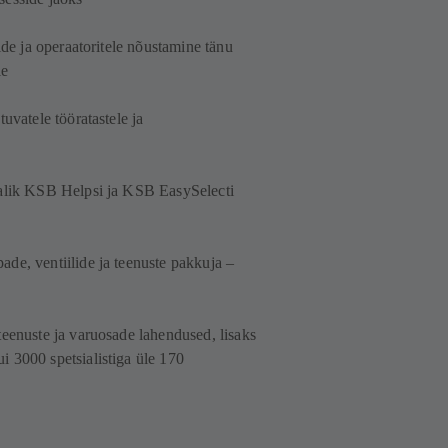
ide ja operaatoritele nõustamine tänu
le
uvatele tööratastele ja
valik KSB Helpsi ja KSB EasySelecti
de, ventiilide ja teenuste pakkuja –
teenuste ja varuosade lahendused, lisaks
 3000 spetsialistiga üle 170