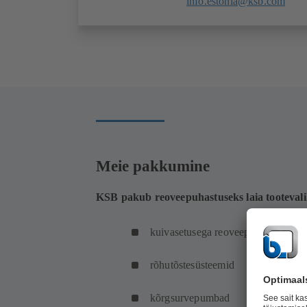
info.estonia@ksb.com
Meie pakkumine
KSB pakub reoveepuhastuseks laia tooteval
kuivasetusega reoveepumbad
rõhutõstesüsteemid
kõrgsurvepumbad