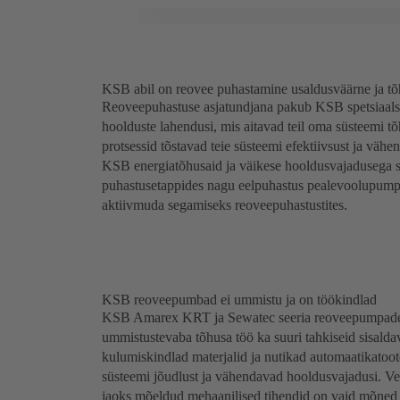
KSB abil on reovee puhastamine usaldusväärne ja tõ
Reoveepuhastuse asjatundjana pakub KSB spetsiaalsel
hoolduste lahendusi, mis aitavad teil oma süsteemi t
protsessid tõstavad teie süsteemi efektiivsust ja väh
KSB energiatõhusaid ja väikese hooldusvajadusega s
puhastusetappides nagu eelpuhastus pealevoolupumpl
aktiivmuda segamiseks reoveepuhastustites.
KSB reoveepumbad ei ummistu ja on töökindlad
KSB Amarex KRT ja Sewatec seeria reoveepumpade s
ummistustevaba tõhusa töö ka suuri tahkiseid sisald
kulumiskindlad materjalid ja nutikad automaatikatoot
süsteemi jõudlust ja vähendavad hooldusvajadusi. Veek
jaoks mõeldud mehaanilised tihendid on vaid mõned 