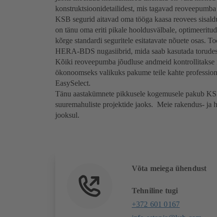
konstruktsioonidetailidest, mis tagavad reoveepumba
KSB segurid aitavad oma tööga kaasa reovees sisal
on tänu oma eriti pikale hooldusvälbale, optimeeritu
kõrge standardi seguritele esitatavate nõuete osas. To
HERA-BDS nugasiibrid, mida saab kasutada torudes l
Kõiki reoveepumba jõudluse andmeid kontrollitakse m
ökonoomseks valikuks pakume teile kahte professio
EasySelect.
Tänu aastakümnete pikkusele kogemusele pakub KSB 
suuremahuliste projektide jaoks. Meie rakendus- ja h
jooksul.
Võta meiega ühendust
Tehniline tugi
+372 601 0167