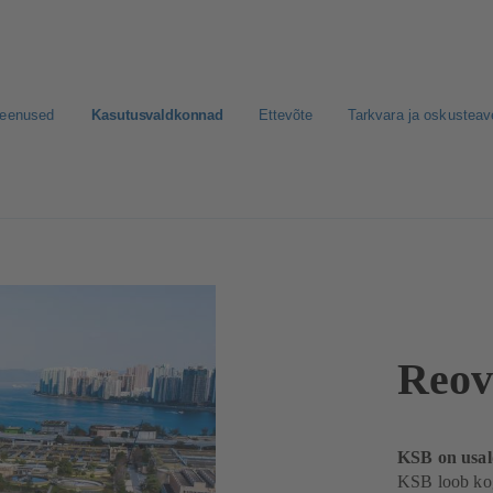
teenused
Kasutusvaldkonnad
Ettevõte
Tarkvara ja oskusteav
astamine
Reov
KSB on usal
KSB loob kog