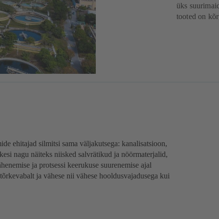
üks suurimaid
tooted on kõr
e ehitajad silmitsi sama väljakutsega: kanalisatsioon,
esi nagu näiteks niisked salvrätikud ja nöörmaterjalid,
enemise ja protsessi keerukuse suurenemise ajal
 tõrkevabalt ja vähese nii vähese hooldusvajadusega kui