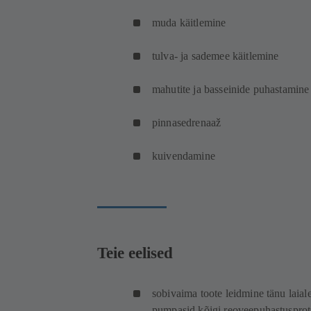
muda käitlemine
tulva- ja sademee käitlemine
mahutite ja basseinide puhastamin
pinnasedrenaaž
kuivendamine
Teie eelised
sobivaima toote leidmine tänu laiale
pumpasid kõigi reoveepuhastusprot