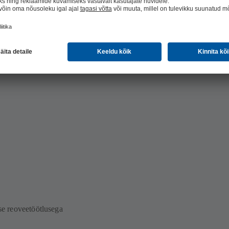
ise reoveetöötlusega