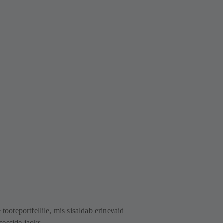
e
 tooteportfellile, mis sisaldab erinevaid
sesside jaoks