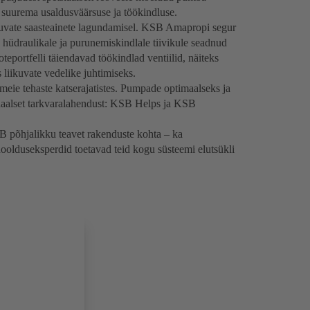
 suurema usaldusväärsuse ja töökindluse.
duvate saasteainete lagundamisel. KSB Amapropi segur
d hüdraulikale ja purunemiskindlale tiivikule seadnud
oteportfelli täiendavad töökindlad ventiilid, näiteks
iikuvate vedelike juhtimiseks.
eie tehaste katserajatistes. Pumpade optimaalseks ja
naalset tarkvaralahendust: KSB Helps ja KSB
põhjalikku teavet rakenduste kohta – ka
oolduseksperdid toetavad teid kogu süsteemi elutsükli