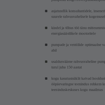
asjatundlik konsultantidele, insener
suurele rahvusvahelisele kogemuse
kindel ja tõhus töö tänu mitteummist
energiasäästlikele mootoritele
pumpade ja ventiilide optimaalne 
abil
usaldusväärne rahvusvaheline pumpa
turul juba 150 aastat
kogu kasutustsüklit katvad hooldus
ööpäevaringne teenindus rohkem kui
teeninduskeskuses kogu maailmas