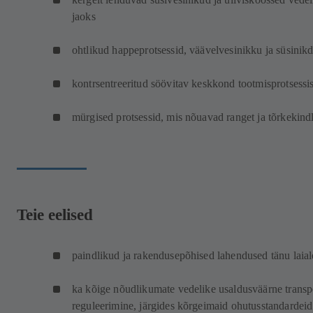
jaoks
ohtlikud happeprotsessid, väävelvesinikku ja süsinikd
kontrsentreeritud söövitav keskkond tootmisprotsessi
mürgised protsessid, mis nõuavad ranget ja tõrkekindl
Teie eelised
paindlikud ja rakendusepõhised lahendused tänu laial
ka kõige nõudlikumate vedelike usaldusväärne transp
reguleerimine, järgides kõrgeimaid ohutusstandardeid