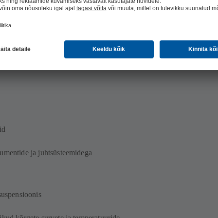
na rafineerimistööde jaoks
rve vahemikuga
id
rumentide ja juhtsüsteemidega
 suspensioonis
ikud kõrgete survete ja temperatuuride