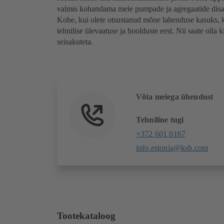
valmis kohandama meie pumpade ja agregaatide disain
Kohe, kui olete otsustanud mõne lahenduse kasuks, k
tehnilise ülevaatuse ja hoolduste eest. Nii saate olla k
seisakuteta.
Võta meiega ühendust
Tehniline tugi
+372 601 0167
info.estonia@ksb.com
Tootekataloog