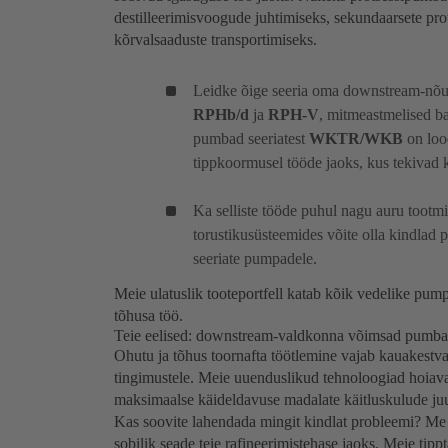
destilleerimisvoogude juhtimiseks, sekundaarsete pro
kõrvalsaaduste transportimiseks.
Leidke õige seeria oma downstream-nõu
RPHb/d
ja
RPH-V
, mitmeastmelised 
pumbad seeriatest
WKTR/WKB
on loo
tippkoormusel tööde jaoks, kus tekivad
Ka selliste tööde puhul nagu auru tootm
torustikusüsteemides võite olla kindla
seeriate pumpadele.
Meie ulatuslik tooteportfell katab kõik vedelike pum
tõhusa töö.
Teie eelised: downstream-valdkonna võimsad pumba
Ohutu ja tõhus toornafta töötlemine vajab kauakestv
tingimustele. Meie uuenduslikud tehnoloogiad hoiava
maksimaalse käideldavuse madalate käitluskulude juu
Kas soovite lahendada mingit kindlat probleemi? Me n
sobilik seade teie rafineerimistehase jaoks. Meie tippt