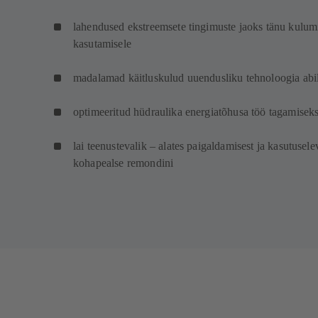
lahendused ekstreemsete tingimuste jaoks tänu kulumis
kasutamisele
madalamad käitluskulud uuendusliku tehnoloogia abi
optimeeritud hüdraulika energiatõhusa töö tagamisek
lai teenustevalik – alates paigaldamisest ja kasutusel
kohapealse remondini