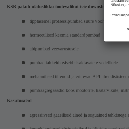
KSB pakub ulatuslikku tootevalikut teie downstream-valdkon
tipptasemel protsessipumbad suure vooluhulga ja su
hermeetilised keemia standardpumbad
abipumbad veevarustusele
pumbad tahkeid osiseid sisaldavatele vedelikele
mehaanilised tihendid ja erinevad API tihendisüsteem
pumbaagregaaadid koos mootorite, lisatarvikute, inst
Kasutusalad
agressiivsed gaasilised ained ja seguained tahkistega
kergelt lenduvad süsivesinikud ja üliviskoossed vedel