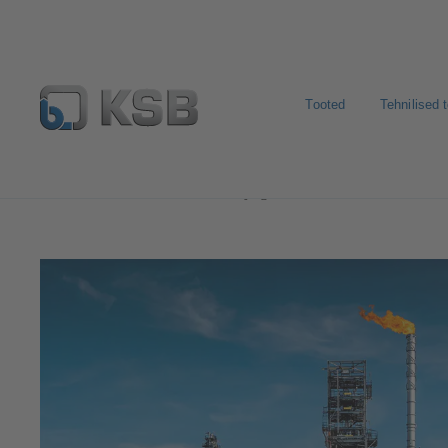
Tooted
Tehnilised 
Kasutusvaldkonnad
Nafta- ja gaasitööstus
Downstr