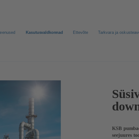
teenused
Kasutusvaldkonnad
Ettevõte
Tarkvara ja oskusteav
eam
Süsiv
down
KSB pumbad 
seejuures too