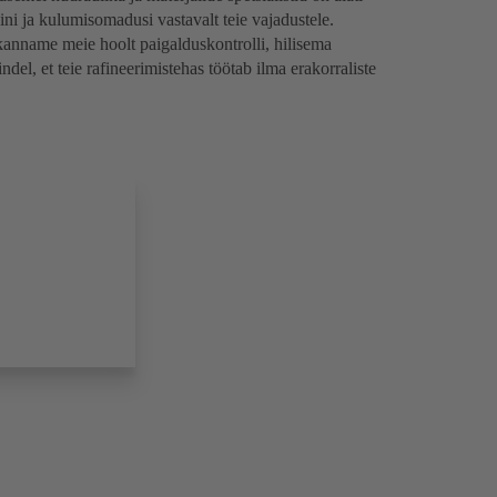
i ja kulumisomadusi vastavalt teie vajadustele.
anname meie hoolt paigalduskontrolli, hilisema
indel, et teie rafineerimistehas töötab ilma erakorraliste