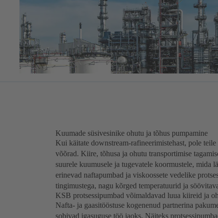
Kuumade süsivesinike ohutu ja tõhus pumpamine
Kui käitate downstream-rafineerimistehast, pole teile
võõrad. Kiire, tõhusa ja ohutu transportimise tagam
suurele kuumusele ja tugevatele koormustele, mida lä
erinevad naftapumbad ja viskoossete vedelike prots
tingimustega, nagu kõrged temperatuurid ja söövitav
KSB protsessipumbad võimaldavad luua kiireid ja o
Nafta- ja gaasitööstuse kogenenud partnerina pakum
sobivad igasuguse töö jaoks. Näiteks protsessipumbad