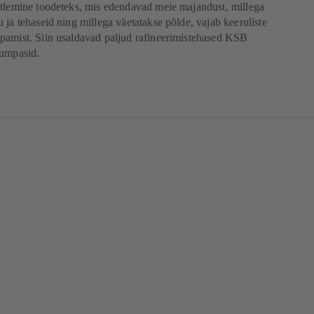
ötlemine toodeteks, mis edendavad meie majandust, millega
 ja tehaseid ning millega väetatakse põlde, vajab keeruliste
pamist. Siin usaldavad paljud rafineerimistehased KSB
pumpasid.