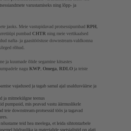
tsessiandmete varustamiseks ning lõpp- ja
ete jaoks. Meie vastupidavad protsessipumbad
RPH
,
barretüüpi pumbad
CHTR
ning meie vertikaalsed
dud nafta- ja gaasitööstuse downstream-valdkonna
 kõrged rõhud.
ine ja kuumade õlide segamine kitsastes
d pumpadele nagu
KWP
,
Omega
,
RDLO
ja teiste
pamise vajadused ja tagab samal ajal usaldusväärse ja
d ja mitmekülgne teenus
aid pumpasid, mis peavad vastu äärmuslikele
d teie downstream-protsessid töös ja tagavad
res.
õustame teid hea meelega, et leida sihtotstarbele
asemel hüdraulika ja materjalide spetsialistid on alati