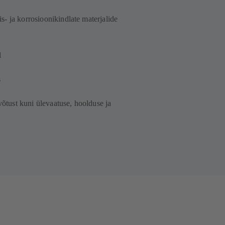
- ja korrosioonikindlate materjalide
l
s
evõtust kuni ülevaatuse, hoolduse ja