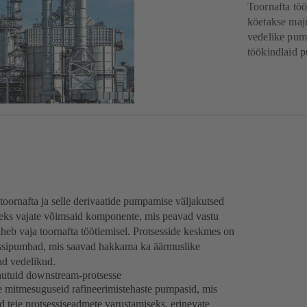
Toornafta tö
köetakse maju
vedelike pum
töökindlaid 
 toornafta ja selle derivaatide pumpamise väljakutsed
iseks vajate võimsaid komponente, mis peavad vastu
heb vaja toornafta töötlemisel. Protsesside keskmes on
essipumbad, mis saavad hakkama ka äärmuslike
ad vedelikud.
hutuid downstream-protsesse
e mitmesuguseid rafineerimistehaste pumpasid, mis
 teie protsessiseadmete varustamiseks, erinevate