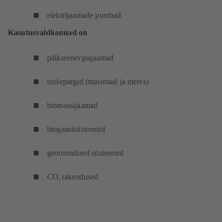
elektrijaamade pumbad
Kasutusvaldkonnad on
päikseenergiajaamad
tuulepargid (maismaal ja meres)
biomassijaamad
biogaasisüsteemid
geotermilised süsteemid
CO
rakendused
2