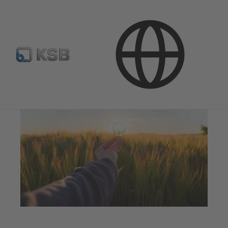
Kasutusvaldkonnad
Energiatehnoloogia
Taastuvenergia