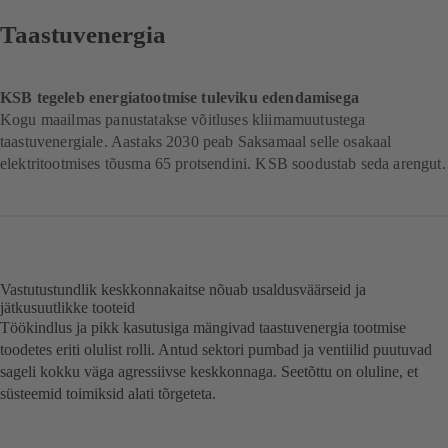
Taastuvenergia
KSB tegeleb energiatootmise tuleviku edendamisega
Kogu maailmas panustatakse võitluses kliimamuutustega
taastuvenergiale. Aastaks 2030 peab Saksamaal selle osakaal
elektritootmises tõusma 65 protsendini. KSB soodustab seda arengut.
Vastutustundlik keskkonnakaitse nõuab usaldusväärseid ja
jätkusuutlikke tooteid
Töökindlus ja pikk kasutusiga mängivad taastuvenergia tootmise
toodetes eriti olulist rolli. Antud sektori pumbad ja ventiilid puutuvad
sageli kokku väga agressiivse keskkonnaga. Seetõttu on oluline, et
süsteemid toimiksid alati tõrgeteta.