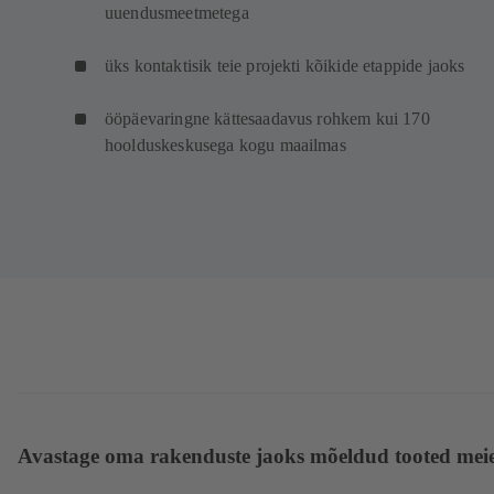
uuendusmeetmetega
üks kontaktisik teie projekti kõikide etappide jaoks
ööpäevaringne kättesaadavus rohkem kui 170
hoolduskeskusega kogu maailmas
Avastage oma rakenduste jaoks mõeldud tooted mei