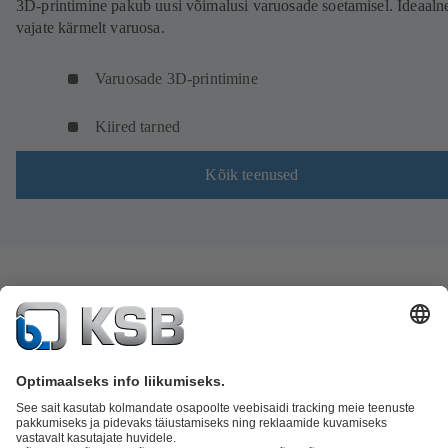
3D-printimine pakub uusi võimalusi varuosade soetamisel. Ideaalne
vajate kärmelt varuosa.
Varuosade 3D-printimine
Kiired tarned
Kõik teenused