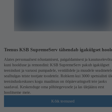
Teenus KSB SupremeServ tähendab igakülgset hool
Alates personaalsest nõustamisest, paigaldamisest ja kasutuselevõtu
kuni hoolduse ja remondini: KSB SupremeServ pakub igakülgset
teenindust ja varuosi pumpadele, ventiilidele ja muudele seadmetel
sealhulgas teiste tootjate toodetele. Rohkem kui 3000 spetsialisti ü
teeninduskeskuses kogu maailmas on ööpäevaringselt teie jaoks
saadaval. Keskenduge oma põhitegevusele ja las ülejäänu eest
hoolitseme meie.
Kõik teenused