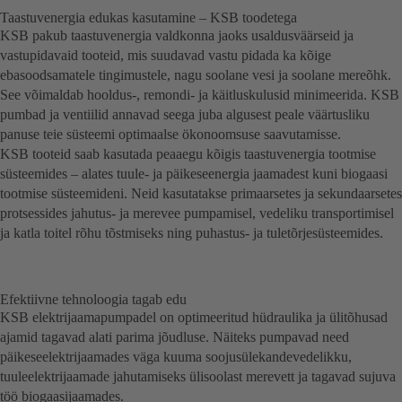
Taastuvenergia edukas kasutamine – KSB toodetega
KSB pakub taastuvenergia valdkonna jaoks usaldusväärseid ja
vastupidavaid tooteid, mis suudavad vastu pidada ka kõige
ebasoodsamatele tingimustele, nagu soolane vesi ja soolane mereõhk.
See võimaldab hooldus-, remondi- ja käitluskulusid minimeerida. KSB
pumbad ja ventiilid annavad seega juba algusest peale väärtusliku
panuse teie süsteemi optimaalse ökonoomsuse saavutamisse.
KSB tooteid saab kasutada peaaegu kõigis taastuvenergia tootmise
süsteemides – alates tuule- ja päikeseenergia jaamadest kuni biogaasi
tootmise süsteemideni. Neid kasutatakse primaarsetes ja sekundaarsetes
protsessides jahutus- ja merevee pumpamisel, vedeliku transportimisel
ja katla toitel rõhu tõstmiseks ning puhastus- ja tuletõrjesüsteemides.
Efektiivne tehnoloogia tagab edu
KSB elektrijaamapumpadel on optimeeritud hüdraulika ja ülitõhusad
ajamid tagavad alati parima jõudluse. Näiteks pumpavad need
päikeseelektrijaamades väga kuuma soojusülekandevedelikku,
tuuleelektrijaamade jahutamiseks ülisoolast merevett ja tagavad sujuva
töö biogaasijaamades.