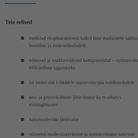
Teie eelised
madalad ekspluatatsiooni kulud tänu madalatele käitlus
hooldus- ja remondikuludele
võimsad ja usaldusväärsed komponendid – optimeerit
töökindluse tagamiseks
lai tootevalik kõikidele taastuvenergia valdkondadele
test- ja proovikäituste läbiviimine ka reaalsetes
töötingimustes
kasutuselevõtu järelvalve
süsteemi moderniseerimine ja optimeerimine sobivate