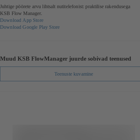
Juhtige pöörete arvu lihtsalt nutitelefonist: praktilise rakendusega
KSB Flow Manager.
Download App Store
(
Download Google Play Store
a
(
v
a
a
v
n
a
e
n
Muud KSB FlowManager juurde sobivad teenused
b
e
u
b
Teenuste kuvamine
u
u
e
u
s
e
v
s
a
v
h
a
e
h
l
e
e
l
h
e