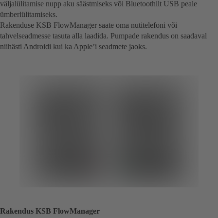
väljalülitamise nupp aku säästmiseks või Bluetoothilt USB peale
ümberlülitamiseks.
Rakenduse KSB FlowManager saate oma nutitelefoni või
tahvelseadmesse tasuta alla laadida. Pumpade rakendus on saadaval
niihästi Androidi kui ka Apple’i seadmete jaoks.
Rakendus KSB FlowManager