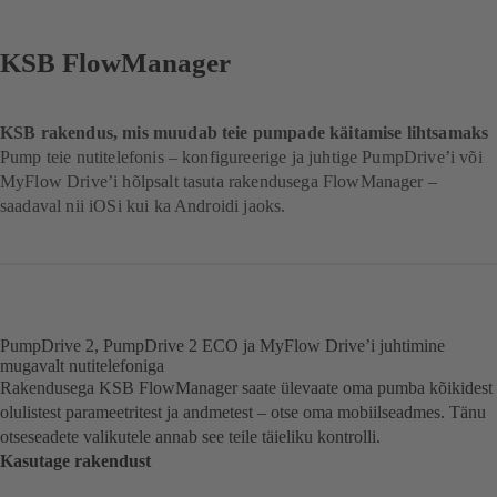
KSB FlowManager
KSB rakendus, mis muudab teie pumpade käitamise lihtsamaks
Pump teie nutitelefonis – konfigureerige ja juhtige PumpDrive’i või
MyFlow Drive’i hõlpsalt tasuta rakendusega FlowManager –
saadaval nii iOSi kui ka Androidi jaoks.
PumpDrive 2, PumpDrive 2 ECO ja MyFlow Drive’i juhtimine
mugavalt nutitelefoniga
Rakendusega KSB FlowManager saate ülevaate oma pumba kõikidest
olulistest parameetritest ja andmetest – otse oma mobiilseadmes. Tänu
otseseadete valikutele annab see teile täieliku kontrolli.
Kasutage rakendust