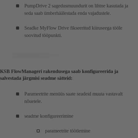
PumpDrive 2 sagedusmuundurit on lihtne kasutada ja
seda saab ümberhäälestada enda vajadustele.
Seadke MyFlow Drive fikseeritud kiiruseega tööle
soovitud tööpunkti.
KSB FlowManageri rakendusega saab konfigureerida ja
salvestada järgmisi seadme sätteid:
Parameetrite menüüs saate seadeid muuta vastavalt
nõuetele.
seadme konfigureerimine
parameetrite töötlemine