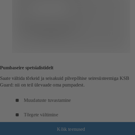
e
h
s
e
)
s
)
Pumbaseire spetsialistidelt
Saate vältida tõrkeid ja seisakuid pilvepõhise seiresüsteemiga KSB
Guard: nii on teil ülevaade oma pumpadest.
Muudatuste tuvastamine
Tõrgete vältimine
Kõik teenused