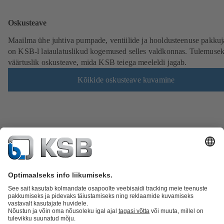
Oskusteave
Maailma ühe juhtiva pumpade, ventiilide ja hooldusteenuse pakku
on KSB-l laiaulatuslikud kogemused selles valdkonnas. Tulemuse
väärtuslik oskusteave, mida KSB teiega meeleldi jagab.
Kõikide oskusteave kuvamine