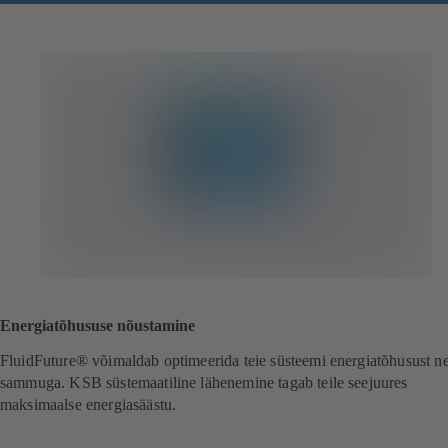
Energiatõhususe nõustamine
FluidFuture® võimaldab optimeerida teie süsteemi energiatõhusust ne
sammuga. KSB süstemaatiline lähenemine tagab teile seejuures
maksimaalse energiasäästu.