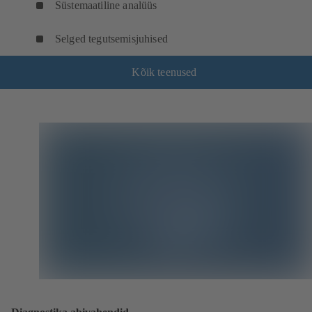
Süstemaatiline analüüs
Selged tegutsemisjuhised
Kõik teenused