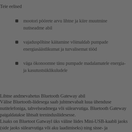
Teie eelised
mootori pöörete arvu lihtne ja kiire muutmine
nutiseadme abil
vajaduspõhine käitamine võimaldab pumpade
energiasäästlikumat ja turvalisemat tööd
väga ökonoomne tänu pumpade madalamatele energia-
ja kasutustsüklikuludele
Lihtne andmevahetus Bluetooth Gateway abil
Välise Bluetooth-liidesega saab juhtmevabalt luua ühenduse
nutitelefoniga, tahvelseadmega või sülearvutiga. Bluetooth Gateway
paigaldatakse lihtsalt teenindusliidesesse.
Lisaks on Bluetoot Gatwayl üks väline liides Mini-USB-kaabli jaoks
(side jaoks sülearvutiga või aku laadimiseks) ning sisse- ja