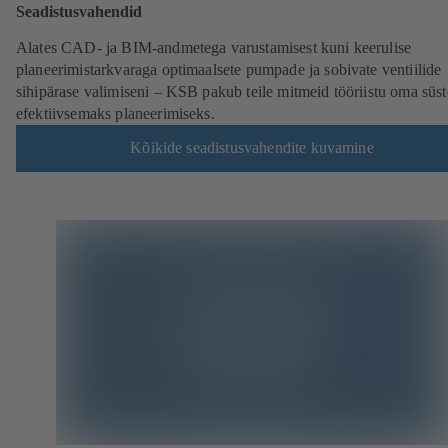
Seadistusvahendid
Alates CAD- ja BIM-andmetega varustamisest kuni keerulise
planeerimistarkvaraga optimaalsete pumpade ja sobivate ventiilide
sihipärase valimiseni – KSB pakub teile mitmeid tööriistu oma süs
efektiivsemaks planeerimiseks.
Kõikide seadistusvahendite kuvamine