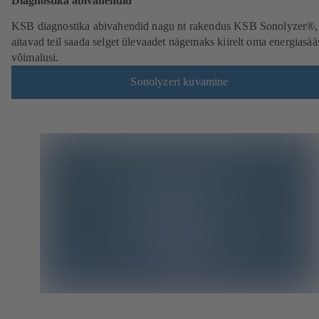
Diagnostika abivahendid
KSB diagnostika abivahendid nagu nt rakendus KSB Sonolyzer®,
aitavad teil saada selget ülevaadet nägemaks kiirelt oma energiasää
võimalusi.
Sonolyzeri kuvamine