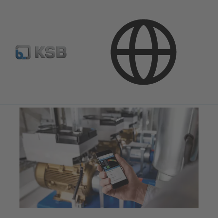
Tarkvara ja oskusteave
Käitamisvahendid
KSB FlowManager