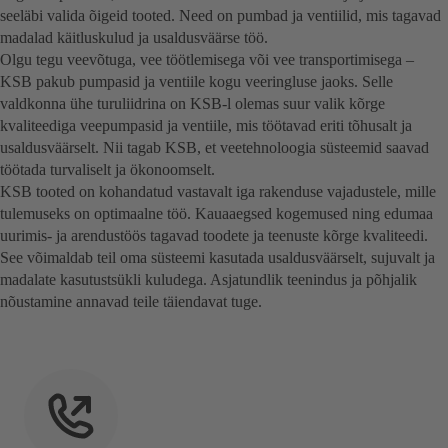
seeläbi valida õigeid tooted. Need on pumbad ja ventiilid, mis tagavad
madalad käitluskulud ja usaldusväärse töö.
Olgu tegu veevõtuga, vee töötlemisega või vee transportimisega –
KSB pakub pumpasid ja ventiile kogu veeringluse jaoks. Selle
valdkonna ühe turuliidrina on KSB-l olemas suur valik kõrge
kvaliteediga veepumpasid ja ventiile, mis töötavad eriti tõhusalt ja
usaldusväärselt. Nii tagab KSB, et veetehnoloogia süsteemid saavad
töötada turvaliselt ja ökonoomselt.
KSB tooted on kohandatud vastavalt iga rakenduse vajadustele, mille
tulemuseks on optimaalne töö. Kauaaegsed kogemused ning edumaa
uurimis- ja arendustöös tagavad toodete ja teenuste kõrge kvaliteedi.
See võimaldab teil oma süsteemi kasutada usaldusväärselt, sujuvalt ja
madalate kasutustsükli kuludega. Asjatundlik teenindus ja põhjalik
nõustamine annavad teile täiendavat tuge.