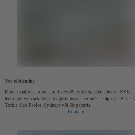
Vee töötlemine
Kogu maailmas tunnustatud veetöötlemise spetsialistina on KSB
teedrajav veevärkides ja magestamissüsteemides – olgu siis Pariisi
Yorkis, Sao Paolos, Sydneys või Singapuris.
Rohkem