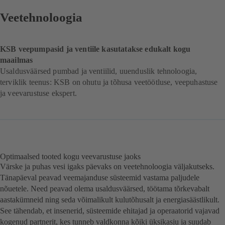
Veetehnoloogia
KSB veepumpasid ja ventiile kasutatakse edukalt kogu
maailmas
Usaldusväärsed pumbad ja ventiilid, uuenduslik tehnoloogia,
terviklik teenus: KSB on ohutu ja tõhusa veetöötluse, veepuhastuse
ja veevarustuse ekspert.
Optimaalsed tooted kogu veevarustuse jaoks
Värske ja puhas vesi igaks päevaks on veetehnoloogia väljakutseks.
Tänapäeval peavad veemajanduse süsteemid vastama paljudele
nõuetele. Need peavad olema usaldusväärsed, töötama tõrkevabalt
aastakümneid ning seda võimalikult kulutõhusalt ja energiasäästlikult.
See tähendab, et insenerid, süsteemide ehitajad ja operaatorid vajavad
kogenud partnerit, kes tunneb valdkonna kõiki üksikasju ja suudab