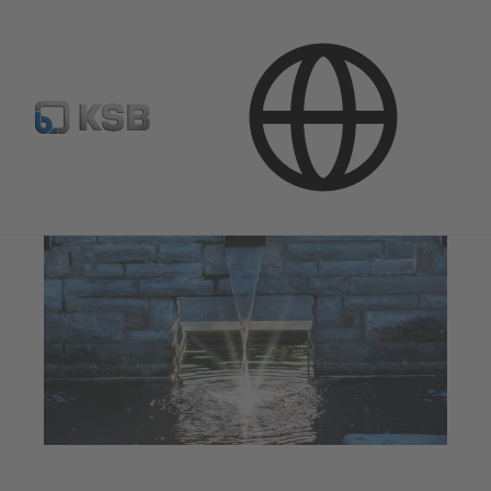
Kasutusvaldkonnad
Veetehnoloogia