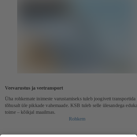
Veevarustus ja veetransport
Üha rohkemate inimeste varustamiseks tuleb joogivett transportida
tõhusalt üle pikkade vahemaade. KSB tuleb selle ülesandega eduka
toime – kõikjal maailmas.
Rohkem