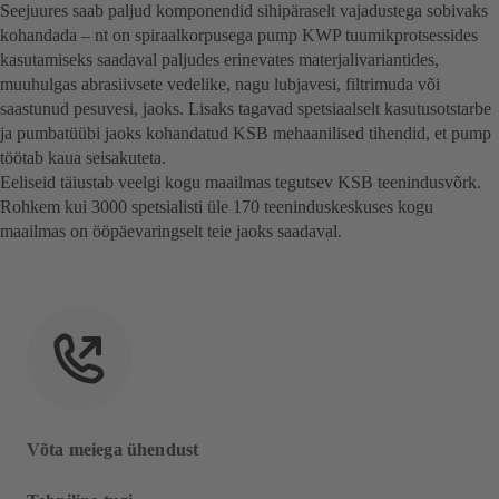
Seejuures saab paljud komponendid sihipäraselt vajadustega sobivaks
kohandada – nt on spiraalkorpusega pump KWP tuumikprotsessides
kasutamiseks saadaval paljudes erinevates materjalivariantides,
muuhulgas abrasiivsete vedelike, nagu lubjavesi, filtrimuda või
saastunud pesuvesi, jaoks. Lisaks tagavad spetsiaalselt kasutusotstarbe
ja pumbatüübi jaoks kohandatud KSB mehaanilised tihendid, et pump
töötab kaua seisakuteta.
Eeliseid täiustab veelgi kogu maailmas tegutsev KSB teenindusvõrk.
Rohkem kui 3000 spetsialisti üle 170 teeninduskeskuses kogu
maailmas on ööpäevaringselt teie jaoks saadaval.
Võta meiega ühendust