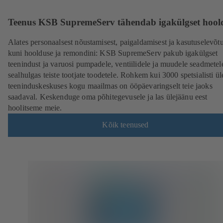
Teenus KSB SupremeServ tähendab igakülgset hool
Alates personaalsest nõustamisest, paigaldamisest ja kasutuselevõtu
kuni hoolduse ja remondini: KSB SupremeServ pakub igakülgset
teenindust ja varuosi pumpadele, ventiilidele ja muudele seadmetel
sealhulgas teiste tootjate toodetele. Rohkem kui 3000 spetsialisti ü
teeninduskeskuses kogu maailmas on ööpäevaringselt teie jaoks
saadaval. Keskenduge oma põhitegevusele ja las ülejäänu eest
hoolitseme meie.
Kõik teenused