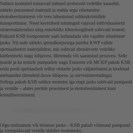
Suhkru tootmisel toimuvad mitmed protsessid vedelike kaasabil,
näiteks purustatud materjali ja mahla segu edastamine
ekstraheerimistorni või vees lahustunud suhkrukristallide
transportimine. Need keerulised toimingud vajavad individuaalseid
süsteemilahendusi ning ennekõike tehnoloogiliselt sobivaid tooteid.
Paljusid KSB komponente saab kohandada siin vajalike nõudmiste
jaoks. Nii saab näiteks spiraalkorpusega pumba KWP valida
spetsiaalsetest materjalidest, mis sobivad abrasiivsete vedelike
käitlemiseks nagu lubjavesi, filtrimuda või saastunud pesuvesi. Selle
juurde ja ka teistele pumpadele nagu Etanorm või MCKP pakub KSB
enda poolt spetsiaalselt sellise otstarbe jaoks väljatöötatud ja toodetud
mehaanilisi tihendeid (koos läbipesu- ja survesüsteemidega).
Sellega pakub KSB suhkru tootmise iga etapi jaoks sobivaid pumpasid
ja ventiile – alates peetide pesemisest ja ekstraheerimisest kuni
kristalliseerimiseni.
Olgu toiduainete või tööstuse jaoks – KSB pakub võimsaid pumpasid
ja vastupidavaid ventiile tärklise tootmiseks.