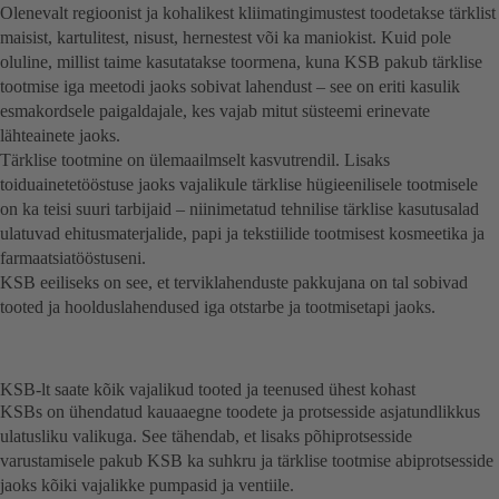
Olenevalt regioonist ja kohalikest kliimatingimustest toodetakse tärklist
maisist, kartulitest, nisust, hernestest või ka maniokist. Kuid pole
oluline, millist taime kasutatakse toormena, kuna KSB pakub tärklise
tootmise iga meetodi jaoks sobivat lahendust – see on eriti kasulik
esmakordsele paigaldajale, kes vajab mitut süsteemi erinevate
lähteainete jaoks.
Tärklise tootmine on ülemaailmselt kasvutrendil. Lisaks
toiduainetetööstuse jaoks vajalikule tärklise hügieenilisele tootmisele
on ka teisi suuri tarbijaid – niinimetatud tehnilise tärklise kasutusalad
ulatuvad ehitusmaterjalide, papi ja tekstiilide tootmisest kosmeetika ja
farmaatsiatööstuseni.
KSB eeiliseks on see, et terviklahenduste pakkujana on tal sobivad
tooted ja hoolduslahendused iga otstarbe ja tootmisetapi jaoks.
KSB-lt saate kõik vajalikud tooted ja teenused ühest kohast
KSBs on ühendatud kauaaegne toodete ja protsesside asjatundlikkus
ulatusliku valikuga. See tähendab, et lisaks põhiprotsesside
varustamisele pakub KSB ka suhkru ja tärklise tootmise abiprotsesside
jaoks kõiki vajalikke pumpasid ja ventiile.