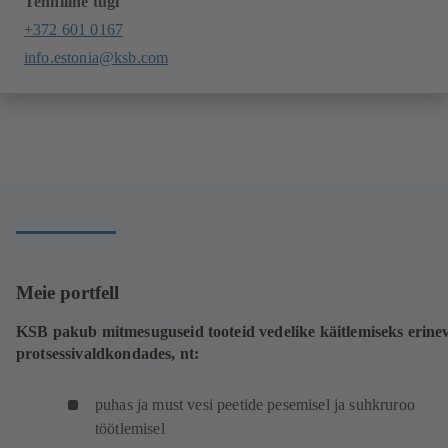
Tehniline tugi
+372 601 0167
info.estonia@ksb.com
Meie portfell
KSB pakub mitmesuguseid tooteid vedelike käitlemiseks erine
protsessivaldkondades, nt:
puhas ja must vesi peetide pesemisel ja suhkruroo
töötlemisel