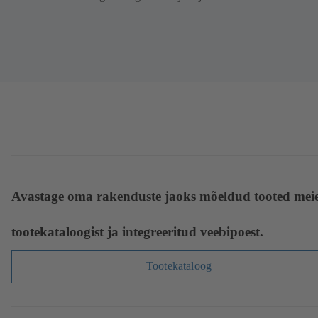
Avastage oma rakenduste jaoks mõeldud tooted mei
tootekataloogist ja integreeritud veebipoest.
Tootekataloog