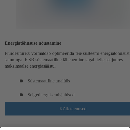
Energiatõhususe nõustamine
FluidFuture® võimaldab optimeerida teie süsteemi energiatõhusust 
sammuga. KSB süstemaatiline lähenemine tagab teile seejuures
maksimaalse energiasäästu.
Süstemaatiline analüüs
Selged tegutsemisjuhised
Kõik teenused