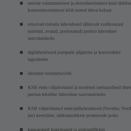
toorme valmistamisest ja ekstraheerimisest kuni tärklis
kontsentreerimiseni kõik tooted ühest kohast
erinevad tööratta lahendused lähtuvalt valdkonnast
(suletud, avatud, poolavatud) parima lahenduse
saavutamiseks
digilahendused pumpade jälgimise ja korrasoleku
tagamiseks
üleilmne teenindusvõrk
KSB enda väljatöötatud ja toodetud mehaanilised tihe
parima tehnilise lahenduse saavutamiseks
KSB väljatöötatud materjalilahendused (Noridur, Nori
jne) keeruliste, tahkisterohkete protsesside jaoks
kauaaegsed kogemused ja asjatundlikkus