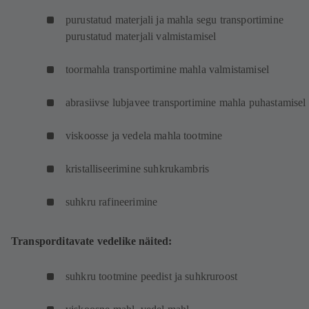
purustatud materjali ja mahla segu transportimine
purustatud materjali valmistamisel
toormahla transportimine mahla valmistamisel
abrasiivse lubjavee transportimine mahla puhastamisel
viskoosse ja vedela mahla tootmine
kristalliseerimine suhkrukambris
suhkru rafineerimine
Transporditavate vedelike näited:
suhkru tootmine peedist ja suhkruroost