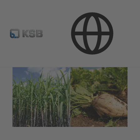
Kasutusvaldkonnad
Tööstustehnoloogia
Suhkrutööstus