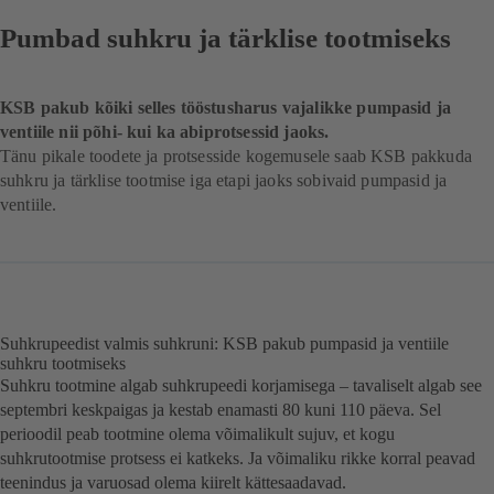
Pumbad suhkru ja tärklise tootmiseks
KSB pakub kõiki selles tööstusharus vajalikke pumpasid ja
ventiile nii põhi- kui ka abiprotsessid jaoks.
Tänu pikale toodete ja protsesside kogemusele saab KSB pakkuda
suhkru ja tärklise tootmise iga etapi jaoks sobivaid pumpasid ja
ventiile.
Suhkrupeedist valmis suhkruni: KSB pakub pumpasid ja ventiile
suhkru tootmiseks
Suhkru tootmine algab suhkrupeedi korjamisega – tavaliselt algab see
septembri keskpaigas ja kestab enamasti 80 kuni 110 päeva. Sel
perioodil peab tootmine olema võimalikult sujuv, et kogu
suhkrutootmise protsess ei katkeks. Ja võimaliku rikke korral peavad
teenindus ja varuosad olema kiirelt kättesaadavad.