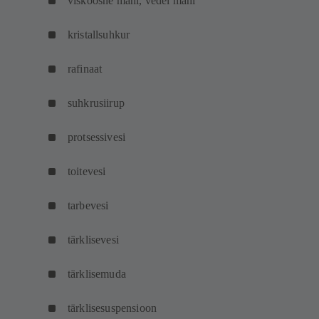
viskoosne mahl, vedel mahl
kristallsuhkur
rafinaat
suhkrusiirup
protsessivesi
toitevesi
tarbevesi
tärklisevesi
tärklisemuda
tärklisesuspensioon