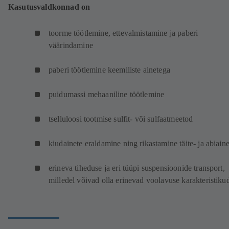
Kasutusvaldkonnad on
toorme töötlemine, ettevalmistamine ja paberi
väärindamine
paberi töötlemine keemiliste ainetega
puidumassi mehaaniline töötlemine
tselluloosi tootmise sulfit- või sulfaatmeetod
kiudainete eraldamine ning rikastamine täite- ja abiain
erineva tiheduse ja eri tüüpi suspensioonide transport,
milledel võivad olla erinevad voolavuse karakteristiku