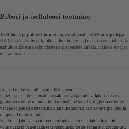
Paberi ja tselluloosi tootmine
Tselluloosi ja paberi tootmine parimal viisil – KSB pumpadega
KSB-l on lai tootevalik, pikaajaline kogemus ja oskusteave paberi- ja
tselluloositööstuse sekundaarsete protsesside tarbeks, näiteks soojuse
ülekandmiseks.
Erilised olukorrad nõuavad erilisi lahendusi
Paberi- ja tselluloositööstus seisab praegu paljude väljakutsete ees:
globaliseerumine muudab konkurentsi tihedamaks, digitaliseerumine
vähendab paberi osatähtsust. Sinna lisanduvad kasvav energia hind ja
rangemad ohutusnõuded.
Nende väljakutsetega toimetulemiseks läheb vaja lahendusi, mis
võimaldaksid vähendada tegevuskulusid, tõstes samal ajal tootlikkust,