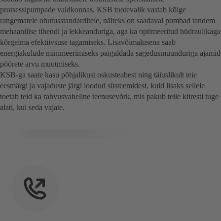
protsessipumpade valdkonnas. KSB tootevalik vastab kõige
rangematele ohutusstandarditele, näiteks on saadaval pumbad tandem
mehaanilise tihendi ja lekkeanduriga, aga ka optimeeritud hüdraulikaga
kõrgeima efektiivsuse tagamiseks. Lisavõimalusena saab
energiakulude minimeerimiseks paigaldada sagedusmuunduriga ajamid
pöörete arvu muutmiseks.
KSB-ga saate kasu põhjalikust oskusteabest ning täiuslikult teie
eesmärgi ja vajaduste järgi loodud süsteemidest, kuid lisaks sellele
toetab teid ka rahvusvaheline teenusevõrk, mis pakub teile kiiresti tuge
alati, kui seda vajate.