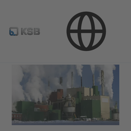
Kasutusvaldkonnad
Tööstustehnoloogia
Paberi- ja tselluloositööstus