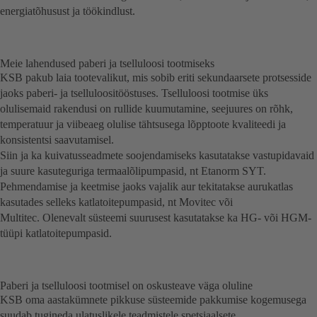
energiatõhusust ja töökindlust.
Meie lahendused paberi ja tselluloosi tootmiseks
KSB pakub laia tootevalikut, mis sobib eriti sekundaarsete protsesside
jaoks paberi- ja tselluloositööstuses. Tselluloosi tootmise üks
olulisemaid rakendusi on rullide kuumutamine, seejuures on rõhk,
temperatuur ja viibeaeg olulise tähtsusega lõpptoote kvaliteedi ja
konsistentsi saavutamisel.
Siin ja ka kuivatusseadmete soojendamiseks kasutatakse vastupidavaid
ja suure kasuteguriga termaalõlipumpasid, nt Etanorm SYT.
Pehmendamise ja keetmise jaoks vajalik aur tekitatakse aurukatlas
kasutades selleks katlatoitepumpasid, nt Movitec või
Multitec. Olenevalt süsteemi suurusest kasutatakse ka HG- või HGM-
tüüpi katlatoitepumpasid.
Paberi ja tselluloosi tootmisel on oskusteave väga oluline
KSB oma aastakümnete pikkuse süsteemide pakkumise kogemusega
suudab tugineda ulatuslikele teadmistele spetsiaalsete