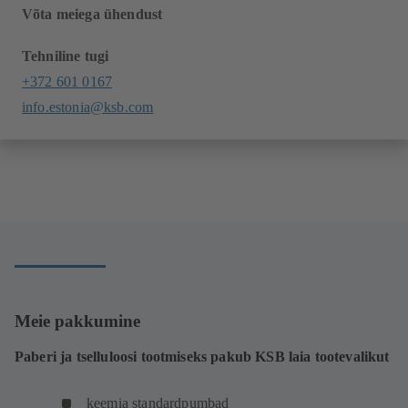
Võta meiega ühendust
Tehniline tugi
+372 601 0167
info.estonia@ksb.com
Meie pakkumine
Paberi ja tselluloosi tootmiseks pakub KSB laia tootevalikut
keemia standardpumbad