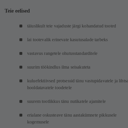
Teie eelised
täiuslikult teie vajaduste järgi kohandatud tooted
lai tootevalik erinevate kasutusalade tarbeks
vastavus rangetele ohutusstandarditele
suurim töökindlus ilma seisakuteta
kuluefektiivsed protsessid tänu vastupidavatele ja lihtsa
hooldatavatele toodetele
suurem tootlikkus tänu nutikatele ajamitele
erialane oskusteave tänu aastakümnete pikkusele
kogemusele