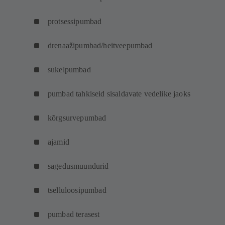
protsessipumbad
drenaažipumbad/heitveepumbad
sukelpumbad
pumbad tahkiseid sisaldavate vedelike jaoks
kõrgsurvepumbad
ajamid
sagedusmuundurid
tselluloosipumbad
pumbad terasest