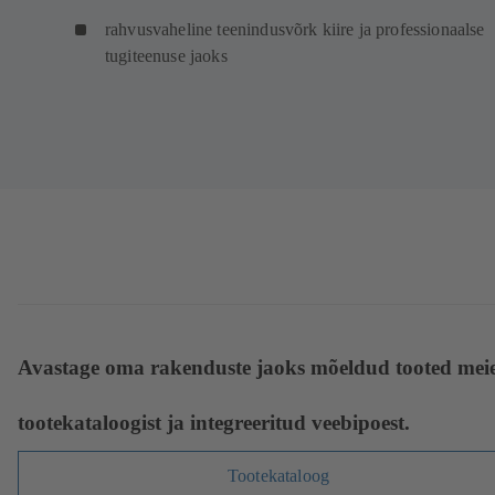
rahvusvaheline teenindusvõrk kiire ja professionaalse
tugiteenuse jaoks
Avastage oma rakenduste jaoks mõeldud tooted mei
tootekataloogist ja integreeritud veebipoest.
Tootekataloog