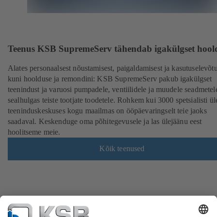
Teenus KSB SupremeServ tähendab igakülgset hool
Alates personaalsest nõustamisest, paigaldamisest ja kasutuselevõtu
kuni hoolduse ja remondini: KSB SupremeServ pakub igakülgset
teenindust ja varuosi pumpadele, ventiilidele ja muudele seadmetel
sealhulgas teiste tootjate toodetele. Rohkem kui 3000 spetsialisti ü
teeninduskeskuses kogu maailmas on ööpäevaringselt teie jaoks
saadaval. Keskenduge oma põhitegevusele ja las ülejäänu eest
hoolitseme meie.
Kõik teenused