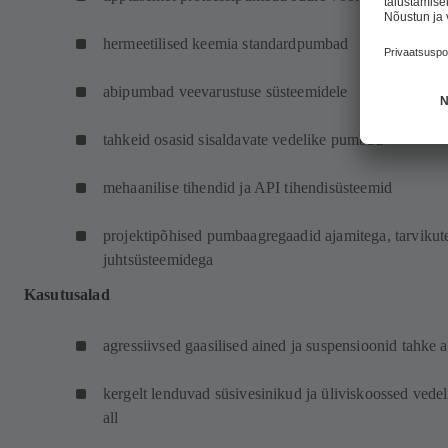
hermeetilised keemia standardpumbad
abipumbad veevarustuse süsteemidele
tahkeid osasid sisaldavate vedelike pumbad
mehaanilise tihendid ja API tihendisüsteemid
projektipõhised pumbaagregaadid ajamitega, tarvikute
juhtsüsteemidega
Kasutusalad
agressiivsed gaasilised ained ja suspensioonid tahke 
kergelt lenduvad süsivesinikud ja üliviskoossed vedel
all