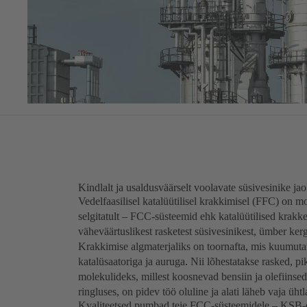
Kindlalt ja usaldusväärselt voolavate süsivesinike ja
Vedelfaasilisel katalüütilisel krakkimisel (FFC) on moo
selgitatult – FCC-süsteemid ehk katalüütilised krak
väheväärtuslikest rasketest süsivesinikest, ümber ke
Krakkimise algmaterjaliks on toornafta, mis kuumuta
katalüsaatoriga ja auruga. Nii lõhestatakse rasked, pi
molekulideks, millest koosnevad bensiin ja olefiins
ringluses, on pidev töö oluline ja alati läheb vaja üh
Kvaliteetsed pumbad teie FCC-süsteemidele – KSB-e