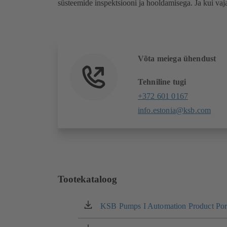
süsteemide inspektsiooni ja hooldamisega. Ja kui vaja
Võta meiega ühendust
Tehniline tugi
+372 601 0167
info.estonia@ksb.com
Tootekataloog
KSB Pumps I Automation Product Port
(avaneb
uues