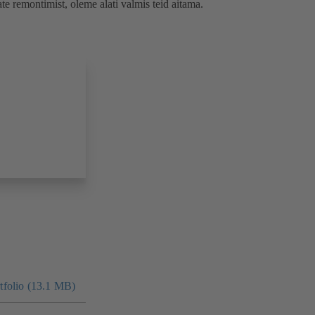
te remontimist, oleme alati valmis teid aitama.
folio (13.1 MB)