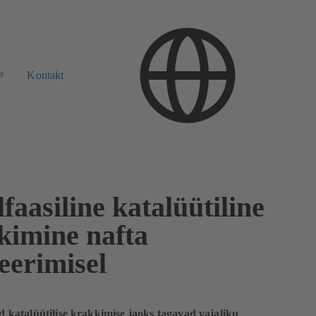
e
Kontakt
faasiline katalüütiline
kimine nafta
eerimisel
katalüütilise krakkimise jaoks tagavad vajaliku