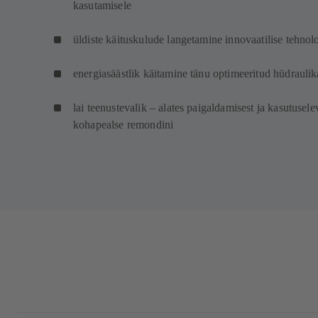
kasutamisele
üldiste käituskulude langetamine innovaatilise tehno
energiasäästlik käitamine tänu optimeeritud hüdraulik
lai teenustevalik – alates paigaldamisest ja kasutusel
kohapealse remondini