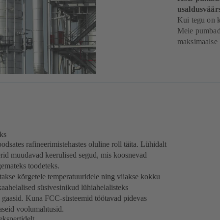
usaldusväärs
Kui tegu on k
Meie pumbad 
maksimaalse 
oks
dsates rafineerimistehastes oluline roll täita. Lühidalt
kerid muudavad keerulised segud, mis koosnevad
rgemateks toodeteks.
takse kõrgetele temperatuuridele ning viiakse kokku
kaahelalised süsivesinikud lühiahelalisteks
ed gaasid. Kuna FCC-süsteemid töötavad pidevas
tlaseid voolumahtusid.
kspertidelt