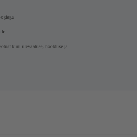
loogiaga
ale
evõtust kuni ülevaatuse, hoolduse ja