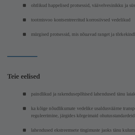
ohtlikud happelised protsessid, väävelvesinikku ja sü
tootmisvoo kontsentreeritud korrosiivsed vedelikud
mürgised protsessid, mis nõuavad ranget ja tõrkekindl
Teie eelised
paindlikud ja rakendusepõhised lahendused tänu laial
ka kõige nõudlikumate vedelike usaldusväärne transp
reguleerimine, järgides kõrgeimaid ohutusstandardeid
lahendused ekstreemsete tingimuste jaoks tänu kulumis