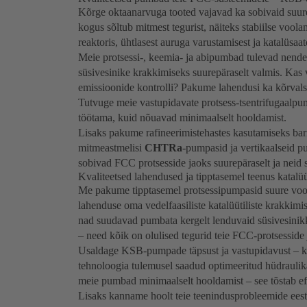
Kõrge oktaanarvuga tooted vajavad ka sobivaid suur
kogus sõltub mitmest tegurist, näiteks stabiilse voola
reaktoris, ühtlasest auruga varustamisest ja katalüsaa
Meie protsessi-, keemia- ja abipumbad tulevad nende 
süsivesinike krakkimiseks suurepäraselt valmis. Kas v
emissioonide kontrolli? Pakume lahendusi ka kõrvals
Tutvuge meie vastupidavate protsess-tsentrifugaalp
töötama, kuid nõuavad minimaalselt hooldamist.
Lisaks pakume rafineerimistehastes kasutamiseks bar
mitmeastmelisi
CHTRa
-pumpasid ja vertikaalseid p
sobivad FCC protsesside jaoks suurepäraselt ja neid 
Kvaliteetsed lahendused ja tipptasemel teenus katalüü
Me pakume tipptasemel protsessipumpasid suure voolu
lahenduse oma vedelfaasiliste katalüütiliste krakkim
nad suudavad pumbata kergelt lenduvaid süsivesinikk
– need kõik on olulised tegurid teie FCC-protsesside 
Usaldage KSB-pumpade täpsust ja vastupidavust – k
tehnoloogia tulemusel saadud optimeeritud hüdraulik
meie pumbad minimaalselt hooldamist – see tõstab effe
Lisaks kanname hoolt teie teenindusprobleemide eest 