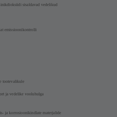
sinikdioksiidi sisaldavad vedelikud
at emissioonikontrolli
e tootevalikule
ort ja vedelike vooluhulga
- ja korrosioonikindlate materjalide