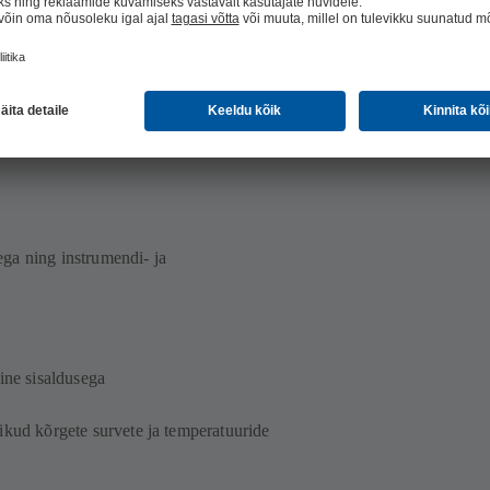
ga ning instrumendi- ja
aine sisaldusega
ikud kõrgete survete ja temperatuuride