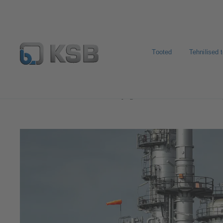
Tooted
Tehnilised 
Kasutusvaldkonnad
Nafta- ja gaasitööstus
Olefiinid