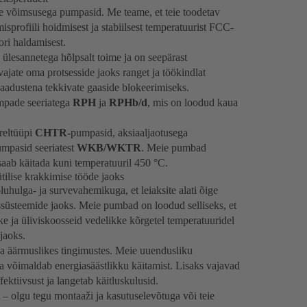
e võimsusega pumpasid. Me teame, et teie toodetav
misprofiili hoidmisest ja stabiilsest temperatuurist FCC-
tori haldamisest.
ülesannetega hõlpsalt toime ja on seepärast
ajate oma protsesside jaoks ranget ja töökindlat
aadustena tekkivate gaaside blokeerimiseks.
umpade seeriatega
RPH
ja
RPHb/d
, mis on loodud kaua
reltüüpi
CHTR-
pumpasid, aksiaaljaotusega
umpasid seeriatest
WKB/WKTR
. Meie pumbad
saab käitada kuni temperatuuril 450 °C.
tilise krakkimise tööde jaoks
hulga- ja survevahemikuga, et leiaksite alati õige
issüsteemide jaoks. Meie pumbad on loodud selliseks, et
e ja üliviskoosseid vedelikke kõrgetel temperatuuridel
jaoks.
a äärmuslikes tingimustes. Meie uuendusliku
a võimaldab energiasäästlikku käitamist. Lisaks vajavad
ktiivsust ja langetab käitluskulusid.
– olgu tegu montaaži ja kasutuselevõtuga või teie