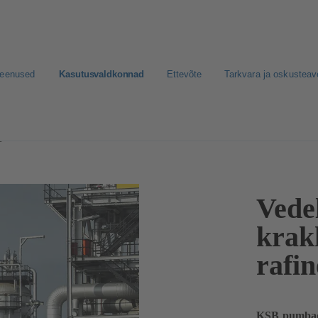
teenused
Kasutusvaldkonnad
Ettevõte
Tarkvara ja oskusteav
 ja aromaadid
Vedel
krak
rafin
KSB pumbad 