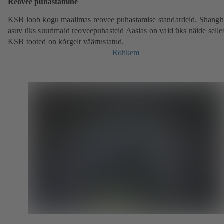
Reovee puhastamine
KSB loob kogu maailmas reovee puhastamise standardeid. Shangh
asuv üks suurimaid reoveepuhasteid Aasias on vaid üks näide selles
KSB tooted on kõrgelt väärtustatud.
Rohkem