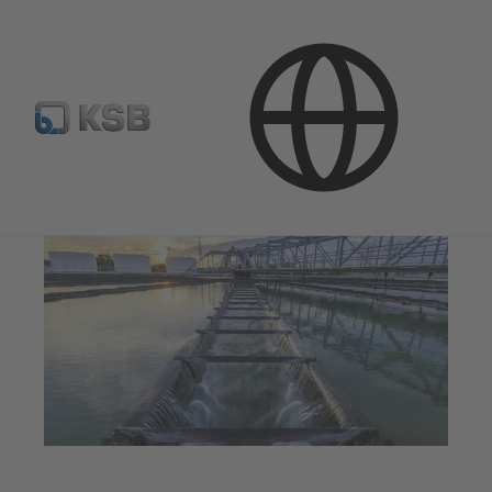
Kasutusvaldkonnad
Reoveetehnoloogia