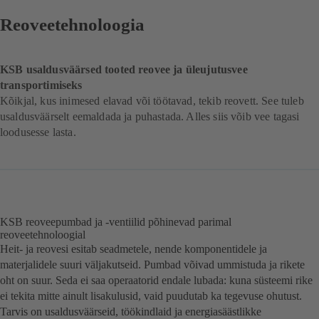
Reoveetehnoloogia
KSB usaldusväärsed tooted reovee ja üleujutusvee
transportimiseks
Kõikjal, kus inimesed elavad või töötavad, tekib reovett. See tuleb
usaldusväärselt eemaldada ja puhastada. Alles siis võib vee tagasi
loodusesse lasta.
KSB reoveepumbad ja -ventiilid põhinevad parimal
reoveetehnoloogial
Heit- ja reovesi esitab seadmetele, nende komponentidele ja
materjalidele suuri väljakutseid. Pumbad võivad ummistuda ja rikete
oht on suur. Seda ei saa operaatorid endale lubada: kuna süsteemi rike
ei tekita mitte ainult lisakulusid, vaid puudutab ka tegevuse ohutust.
Tarvis on usaldusväärseid, töökindlaid ja energiasäästlikke