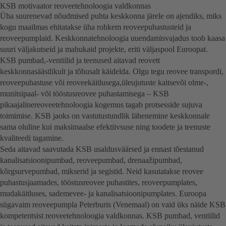
KSB motivaator reoveetehnoloogia valdkonnas
Üha suurenevad nõudmised puhta keskkonna järele on ajendiks, miks
kogu maailmas ehitatakse üha rohkem reoveepuhastusteid ja
reoveepumplaid. Keskkonnatehnoloogia uuendamisvajadus toob kaasa
suuri väljakutseid ja mahukaid projekte, eriti väljaspool Euroopat.
KSB pumbad,-ventiilid ja teenused aitavad reovett
keskkonnasäästlikult ja tõhusalt käidelda. Olgu tegu reovee transpordi,
reoveepuhastuse või reoveekäitlusega,üleujutuste kaitsevõi olme-,
munitsipaal- või tööstusreovee puhastamisega – KSB
pikaajalinereoveetehnoloogia kogemus tagab protsesside sujuva
toimimise. KSB jaoks on vastutustundlik lähenemine keskkonnale
sama oluline kui maksimaalse efektiivsuse ning toodete ja teenuste
kvaliteedi tagamine.
Seda aitavad saavutada KSB usaldusväärsed ja ennast tõestanud
kanalisatsioonipumbad, reoveepumbad, drenaažipumbad,
kõrgsurvepumbad, mikserid ja segistid. Neid kasutatakse reovee
puhastusjaamades, tööstusreovee puhastites, reoveepumplates,
mudakäitluses, sademevee- ja kanalisatsioonipumplates. Euroopa
sügavaim reoveepumpla Peterburis (Venemaal) on vaid üks näide KSB
kompetentsist reoveetehnoloogia valdkonnas. KSB pumbad, ventiilid