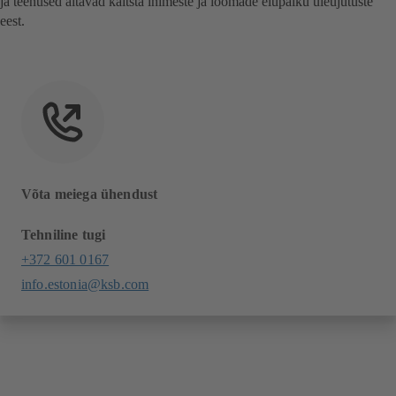
ja teenused aitavad kaitsta inimeste ja loomade elupaiku üleujutuste
eest.
Võta meiega ühendust
Tehniline tugi
+372 601 0167
info.estonia@ksb.com