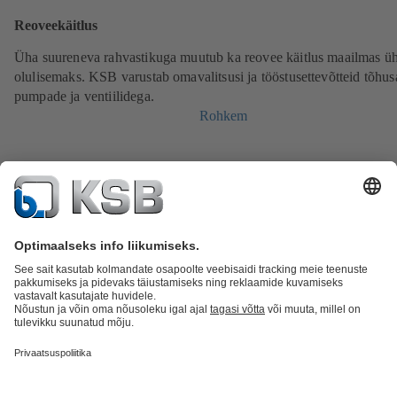
Reoveekäitlus
Üha suureneva rahvastikuga muutub ka reovee käitlus maailmas ü
olulisemaks. KSB varustab omavalitsusi ja tööstusettevõtteid tõhus
pumpade ja ventiilidega.
Rohkem