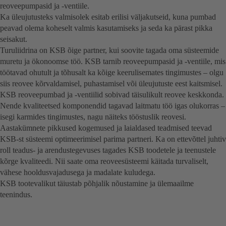
reoveepumpasid ja -ventiile.
Ka üleujutusteks valmisolek esitab erilisi väljakutseid, kuna pumbad
peavad olema koheselt valmis kasutamiseks ja seda ka pärast pikka
seisakut.
Turuliidrina on KSB õige partner, kui soovite tagada oma süsteemide
muretu ja ökonoomse töö. KSB tarnib reoveepumpasid ja -ventiile, mis
töötavad ohutult ja tõhusalt ka kõige keerulisemates tingimustes – olgu
siis reovee kõrvaldamisel, puhastamisel või üleujutuste eest kaitsmisel.
KSB reoveepumbad ja -ventiilid sobivad täisulikult reovee keskkonda.
Nende kvaliteetsed komponendid tagavad laitmatu töö igas olukorras –
isegi karmides tingimustes, nagu näiteks tööstuslik reovesi.
Aastakümnete pikkused kogemused ja laialdased teadmised teevad
KSB-st süsteemi optimeerimisel parima partneri. Ka on ettevõttel juhtiv
roll teadus- ja arendustegevuses tagades KSB toodetele ja teenustele
kõrge kvaliteedi. Nii saate oma reoveesüsteemi käitada turvaliselt,
vähese hooldusvajadusega ja madalate kuludega.
KSB tootevalikut täiustab põhjalik nõustamine ja ülemaailme
teenindus.