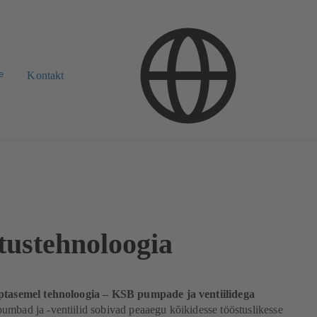
e
Kontakt
tustehnoloogia
ptasemel tehnoloogia – KSB pumpade ja ventiilidega
mbad ja -ventiilid sobivad peaaegu kõikidesse tööstuslikesse