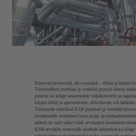
Erinevad protsessid, üks eesmärk – tõhus ja kindel t
Tööstuslikud pumbad ja ventiilid peavad olema maks
pidama ka kõige raskematele väljakutsetele ja tagama 
kõrgel rõhul ja agressiivsete, söövitavate või tahkeid
Tööstusele mõeldud KSB pumbad ja ventiilid leiavad 
kemikaalide tootmisest kuni joogi- ja toiduainetetöös
näited on vaid väike valik arvukatest kasutamisvõimal
KSB terviklik tootevalik sisaldab lahendust ka kõige
näited hõlmavad mitmekülgset Eta pumpade perekon