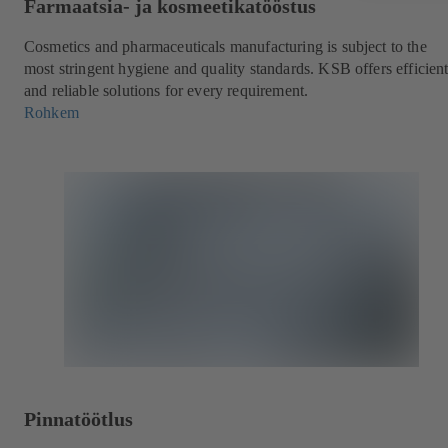
Farmaatsia- ja kosmeetikatööstus
Cosmetics and pharmaceuticals manufacturing is subject to the
most stringent hygiene and quality standards. KSB offers efficien
and reliable solutions for every requirement.
Rohkem
Pinnatöötlus