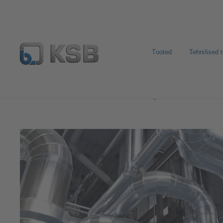
Tooted
Tehnilised 
Kasutusvaldkonnad
Tööstustehnoloogia