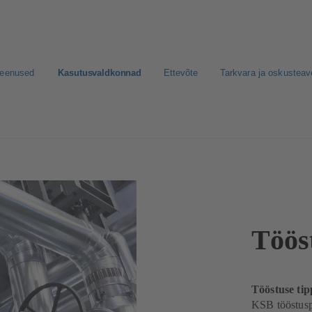
teenused
Kasutusvaldkonnad
Ettevõte
Tarkvara ja oskusteav
Töös
Tööstuse tip
KSB tööstuspu