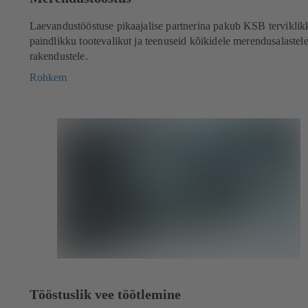
Laevandustööstuse pikaajalise partnerina pakub KSB terviklik
paindlikku tootevalikut ja teenuseid kõikidele merendusalastel
t
rakendustele.
Rohkem
Tööstuslik vee töötlemine