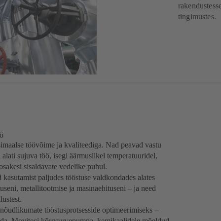
rakendustesse
tingimustes.
öö
imaalse töövõime ja kvaliteediga. Nad peavad vastu
alati sujuva töö, isegi äärmuslikel temperatuuridel,
 osakesi sisaldavate vedelike puhul.
kasutamist paljudes tööstuse valdkondades alates
tuseni, metallitootmise ja masinaehituseni – ja need
ustest.
 nõudlikumate tööstusprotsesside optimeerimiseks –
da, Moviteci kõrgsurvepumpa, kemikaalidele mõeldud