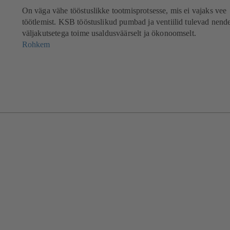
On väga vähe tööstuslikke tootmisprotsesse, mis ei vajaks vee
töötlemist. KSB tööstuslikud pumbad ja ventiilid tulevad nend
väljakutsetega toime usaldusväärselt ja ökonoomselt.
Rohkem