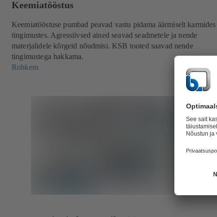
Keemiatööstus
Keemiatööstuse pumbad peavad vastu pidama äärmiselt karmides
tingimustes. Agressiivsed ained seavad seadmetele ja nende
materjalidele kõrgeid nõudmisi. KSB tooted saavad nende
tingimustega hakkama.
Rohkem