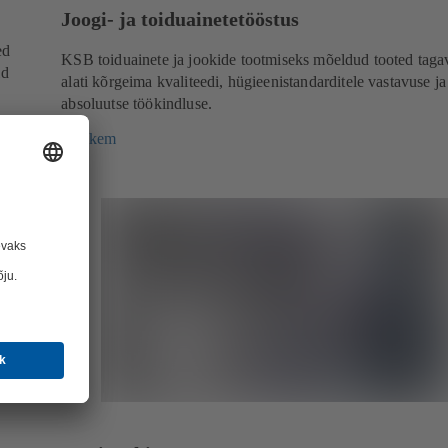
Joogi- ja toiduainetetööstus
ed
KSB toiduainete ja jookide tootmiseks mõeldud tooted taga
id
alati kõrgeima kvaliteedi, hügieenistandarditele vastavuse ja
absoluutse töökindluse.
Rohkem