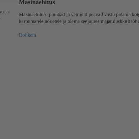
Masinaehitus
ku ja
Masinaehituse pumbad ja ventiilid peavad vastu pidama kõi
e
karmimatele nõuetele ja olema seejuures majanduslikult tõh
Rohkem