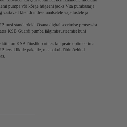
i pumpa või kõrge hügeeni jaoks Vita pumbasarja.
 vastavad kliendi individuaalsetele vajadustele ja
 uusi standardeid. Osana digitaliseerimise protsessist
alates KSB Guardi pumba jälgimissüsteemist kuni
e tõttu on KSB täiuslik partner, kui peate optimeerima
B terviklikule paketile, mis pakub läbimõeldud
as.