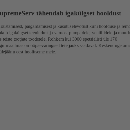
upremeServ tähendab igakülgset hooldust
nõustamisest, paigaldamisest ja kasutuselevõtust kuni hoolduse ja rem
b igakülgset teenindust ja varuosi pumpadele, ventiilidele ja muud
 teiste tootjate toodetele. Rohkem kui 3000 spetsialisti üle 170
gu maailmas on ööpäevaringselt teie jaoks saadaval. Keskenduge om
 ülejäänu eest hoolitseme meie.