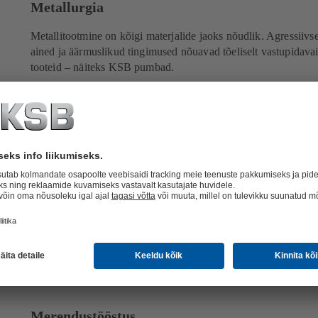
Metallurgia
Metallitootmine on kõigi materjalide jaoks nõudlik. Agressiivs
ained ja äärmuslikud tingimused nõuavad tõeliselt vastupidava
tooteid – näiteks KSB pumbad.
Rohkem
Merendustööstus