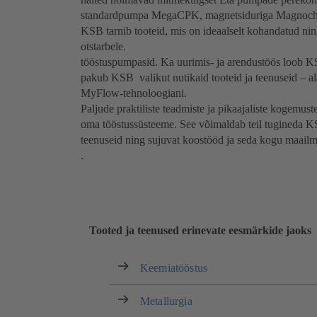
standardpumpa MegaCPK, magnetsiduriga Magnochem
KSB tarnib tooteid, mis on ideaalselt kohandatud ning
otstarbele.
tööstuspumpasid. Ka uurimis- ja arendustöös loob KSB
pakub KSB valikut nutikaid tooteid ja teenuseid – 
MyFlow-tehnoloogiani.
Paljude praktiliste teadmiste ja pikaajaliste kogemust
oma tööstussüsteeme. See võimaldab teil tugineda KS
teenuseid ning sujuvat koostööd ja seda kogu maailm
.
Tooted ja teenused erinevate eesmärkide jaoks
Keemiatööstus
Metallurgia