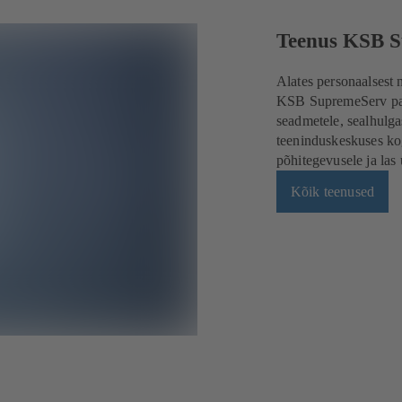
Teenus KSB S
Alates personaalsest 
KSB SupremeServ paku
seadmetele, sealhulgas
teeninduskeskuses ko
põhitegevusele ja las
Kõik teenused