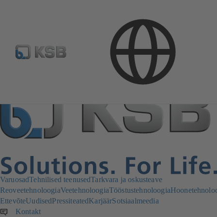
Varuosad
Tehnilised teenused
Tarkvara ja oskusteave
Reoveetehnoloogia
Veetehnoloogia
Tööstustehnoloogia
Hoonetehnolo
Ettevõte
Uudised
Pressiteated
Karjäär
Sotsiaalmeedia
Kontakt